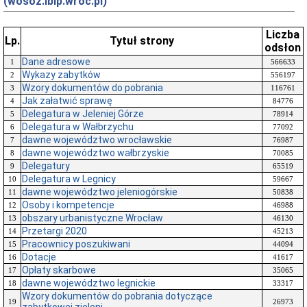
(wosoz.ibip.wroc.pl)
Liczba
Lp.
Tytuł strony
odsłon
Dane adresowe
1
566633
Wykazy zabytków
2
556197
Wzory dokumentów do pobrania
3
116761
Jak załatwić sprawę
4
84776
Delegatura w Jeleniej Górze
5
78914
Delegatura w Wałbrzychu
6
77092
dawne województwo wrocławskie
7
76987
dawne województwo wałbrzyskie
8
70085
Delegatury
9
65519
Delegatura w Legnicy
10
59667
dawne województwo jeleniogórskie
11
50838
Osoby i kompetencje
12
46988
obszary urbanistyczne Wrocław
13
46130
Przetargi 2020
14
45213
Pracownicy poszukiwani
15
44094
Dotacje
16
41617
Opłaty skarbowe
17
35065
dawne województwo legnickie
18
33317
Wzory dokumentów do pobrania dotyczące
19
26973