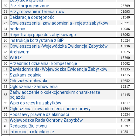
zabytkowej zieleni
Przetargi ogłoszone
20
26709
Przyjmowanie interesantów
21
21993
Deklaracja dostępności
22
21340
Obwieszczenia i zawiadomienia - rejestr zabytków
23
20321
podania
24
19986
Rejestracja pojazdu zabytkowego
25
18962
Instrukcja korzystania z BIP
26
16524
Obwieszczenia -Wojewódzka Ewidencja Zabytków
27
16236
Archiwum
28
16025
WUOZ
29
15200
Przedmiot działania i kompetencje
30
15082
Zawiadomienia- Wojewódzka Ewidencja Zabytków
31
14235
Szukam legalnie
32
14215
Oddział wrocławski
33
12652
Ogłoszenia- zamówienia
34
12217
Zaświadczenie o kolekcjonerskim charakterze
35
12145
pojazdu
Wpis do rejestru zabytków
36
11517
Ogłoszenia i zawiadomienia - inne sprawy
37
11504
Podstawy prawne działalności
38
10934
Wojewódzka Rada Ochrony Zabytków
39
10818
Redakcja Biuletynu
40
10797
informacja o konkursie
41
10551