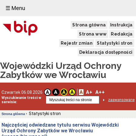
☰ Menu
Strona główna
Instrukcja
Strona www
Redakcja
Rejestr zmian
Statystyki stron
Deklaracja dostępności
Wojewódzki Urząd Ochrony
Zabytków we Wrocławiu
A
A+
A++
A
A
A
A
Czwartek 06.08.2026
Wyszukiwanie treści w
zaawansowane
serwisie:
Statystyki stron
Strona główna
Najczęściej odwiedzane tytułu serwisu Wojewódzki
Urząd Ochrony Zabytków we Wrocławiu