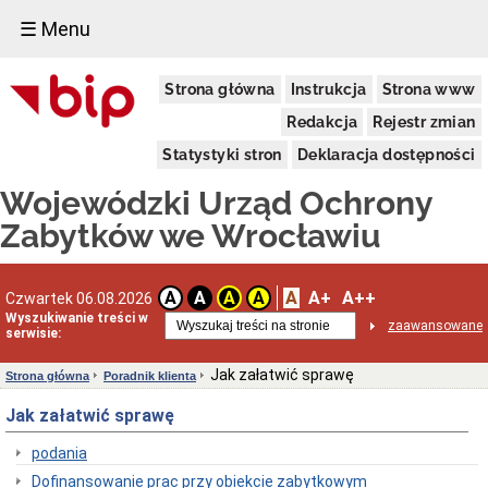
☰ Menu
Dostępność
Strona główna
Instrukcja
Strona www
Deklaracja
dostępności
Redakcja
Rejestr zmian
WUOZ
Statystyki stron
Deklaracja dostępności
Informacja
o
Wojewódzki Urząd Ochrony
realizowanym
projekcie
Zabytków we Wrocławiu
dofinansowanym
z
Funduszy
Europejskich
A
A+
A++
A
A
A
A
Czwartek 06.08.2026
Delegatury
Wyszukiwanie treści w
zaawansowane
serwisie:
Dane
adresowe
Jak załatwić sprawę
Strona główna
Poradnik klienta
Podstawy
prawne
Jak załatwić sprawę
działalności
Osoby
podania
i
Dofinansowanie prac przy obiekcie zabytkowym
kompetencje