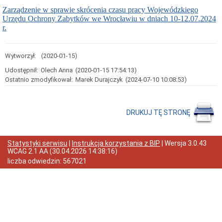
Zarządzenie w sprawie skrócenia czasu pracy Wojewódzkiego
Przedmiot
działania
Urzędu Ochrony Zabytków we Wrocławiu w dniach 10-12.07.2024
i
r.
kompetencje
Sprawozdawczość
finansowa
Wytworzył:
(2020-01-15)
Statystyki
Udostępnił:
Olech Anna
(2020-01-15 17:54:13)
Wojewódzka
Ostatnio zmodyfikował:
Marek Durajczyk
(2024-07-10 10:08:53)
Rada
Ochrony
Zabytków
DRUKUJ TĘ STRONĘ
Poradnik
klienta
Jak
załatwić
Statystyki serwisu
|
Instrukcja korzystania z BIP
| Wersja
3.0.43
sprawę
WCAG 2.1 AA
(
30.04.2026 14:38:16
)
Przyjmowanie
liczba odwiedzin:
567021
interesantów
Opłaty
skarbowe
Szukam
legalnie
Obwieszczenia,