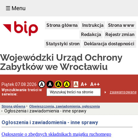
☰ Menu
Dostępność
Strona główna
Instrukcja
Strona www
Deklaracja
dostępności
Redakcja
Rejestr zmian
WUOZ
Statystyki stron
Deklaracja dostępności
Informacja
o
Wojewódzki Urząd Ochrony
realizowanym
projekcie
Zabytków we Wrocławiu
dofinansowanym
z
Funduszy
Europejskich
A
A+
A++
A
A
A
A
Piątek 07.08.2026
Delegatury
Wyszukiwanie treści w
zaawansowane
serwisie:
Dane
adresowe
Strona główna
Obwieszczenia, zawiadomienia, ogłoszenia
Podstawy
Ogłoszenia i zawiadomienia - inne sprawy
prawne
działalności
Ogłoszenia i zawiadomienia - inne sprawy
Osoby
i
Ogłoszenie o zbędnych składnikach majątku ruchomego
kompetencje