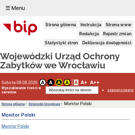
☰ Menu
Dostępność
Strona główna
Instrukcja
Strona www
Deklaracja
dostępności
Redakcja
Rejestr zmian
WUOZ
Statystyki stron
Deklaracja dostępności
Informacja
o
Wojewódzki Urząd Ochrony
realizowanym
projekcie
Zabytków we Wrocławiu
dofinansowanym
z
Funduszy
Europejskich
A
A+
A++
A
A
A
A
Sobota 08.08.2026
Delegatury
Wyszukiwanie treści w
zaawansowane
serwisie:
Dane
adresowe
Monitor Polski
Strona główna
Dzienniki Urzędowe
Podstawy
prawne
Monitor Polski
działalności
Osoby
Monitor Polski
i
kompetencje