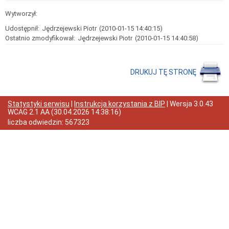
Przedmiot
Wytworzył:
działania
i
Udostępnił:
Jędrzejewski Piotr
(2010-01-15 14:40:15)
kompetencje
Ostatnio zmodyfikował:
Jędrzejewski Piotr
(2010-01-15 14:40:58)
Sprawozdawczość
finansowa
Statystyki
DRUKUJ TĘ STRONĘ
Wojewódzka
Rada
Ochrony
Statystyki serwisu
|
Instrukcja korzystania z BIP
| Wersja
3.0.43
Zabytków
WCAG 2.1 AA
(
30.04.2026 14:38:16
)
Poradnik
liczba odwiedzin:
567323
klienta
Jak
załatwić
sprawę
Przyjmowanie
interesantów
Opłaty
skarbowe
Szukam
legalnie
Obwieszczenia,