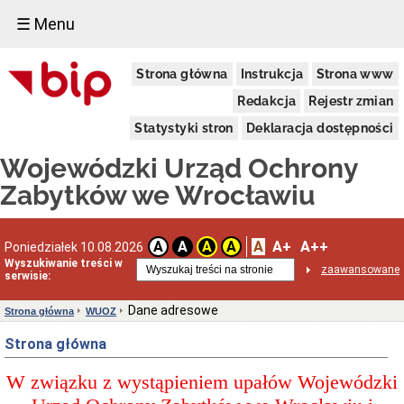
☰ Menu
Dostępność
Strona główna
Instrukcja
Strona www
Deklaracja
dostępności
Redakcja
Rejestr zmian
WUOZ
Statystyki stron
Deklaracja dostępności
Informacja
o
Wojewódzki Urząd Ochrony
realizowanym
projekcie
Zabytków we Wrocławiu
dofinansowanym
z
Funduszy
Europejskich
A
A+
A++
A
A
A
A
Poniedziałek 10.08.2026
Delegatury
Wyszukiwanie treści w
zaawansowane
serwisie:
Dane
adresowe
Dane adresowe
Strona główna
WUOZ
Podstawy
prawne
Strona główna
działalności
Osoby
W związku z wystąpieniem upałów Wojewódzki
i
kompetencje