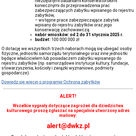
Biuletynu
niezbędnymi badaniami konserwatorskimi
koniecznymi do przeprowadzenia prac
Dostęp
zabezpieczających zabytku wpisanego do rejestru
do
zabytków,
Informacji
– wstępne prace zabezpieczające zabytek
Publicznej
wpisany do rejestru zabytków oraz jego
Instrukcja
konserwację zachowawczą.
korzystania
nabór wniosków: od 2 do 31 stycznia 2025 r.
z
budżet:
100 000 000 zł
BIP
O dotację we wszystkich trzech naborach mogą się ubiegać osoby
Dostęp
fizyczne, jednostki samorządu terytorialnego oraz inne jednostki
do
będące właścicielem lub posiadaczem zabytku wpisanego do
Informacji
rejestru zabytków (np. samorządowe instytucje kultury, fundacje,
Publicznej
stowarzyszenia, kościoły i związki wyznaniowe, podmioty
nie
gospodarcze).
udostępnianej
w
Dowiedz się więcej o programie Ochrona zabytków
BIP
ALERT!
Wszelkie sygnały dotyczące zagrożeń dla dziedzictwa
kulturowego proszę zgłaszać na specjalnie utworzony adres
mailowy:
alert@dwkz.pl