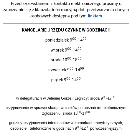
Zamówienia
Przed skorzystaniem z kontaktu elektronicznego prosimy o
publiczne
zapoznanie się z klauzulą informacyjną dot. przetwarzania danych
i
przetargi
linkiem
osobowych dostępną pod tym
-
archiwalne
KANCELARIE URZĘDU CZYNNE W GODZINACH
Zamówienia
publiczne
00
00
poniedziałek 9
-14
i
przetargi
00
00
wtorek 9
-14
Dotacje
00
00
środa 10
-18
Pracownicy
poszukiwani
00
00
czwartek 9
-14
informacja
o
00
00
piątek 9
-14
konkursie
Konkurs
Zabytek
00
00
w delegaturach w Jeleniej Górze i Legnicy: środa 9
-17
Zadbany
2020
przyjmowanie w sprawie skarg i wniosków po uprzednim telefonicznym
Komunikaty
00
00
zgłoszeniu: środa 15
-17
Porozumienia
godziny przyjmowania interesantów w komórkach merytorycznych,
Rejestry
00
00
osobiście i telefonicznie w godzinach 9
-12
po wcześniejszym
Archiwum