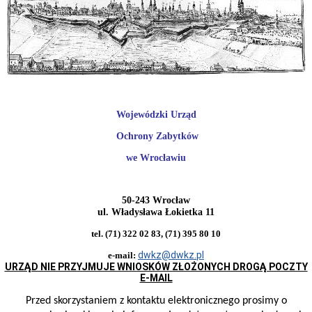
zawiadomienia,
ogłoszenia
Obwieszczenia
i
zawiadomienia
-
rejestr
zabytków
Obwieszczenia
Wojewódzki Urząd
-
Wojewódzka
Ochrony Zabytków
Ewidencja
Zabytków
we Wrocławiu
Zawiadomienia-
Wojewódzka
Ewidencja
Zabytków
50-243 Wrocław
ul. Władysława Łokietka 11
Obwieszczenia-
pozwolenia
tel. (71) 322 02 83, (71) 395 80 10
na
prace
dwkz@dwkz.pl
e-mail:
URZĄD NIE PRZYJMUJE WNIOSKÓW ZŁOŻONYCH DROGĄ POCZTY
Obwieszczenia-
E-MAIL
decyzje
o
warunkach
Przed skorzystaniem z kontaktu elektronicznego prosimy o