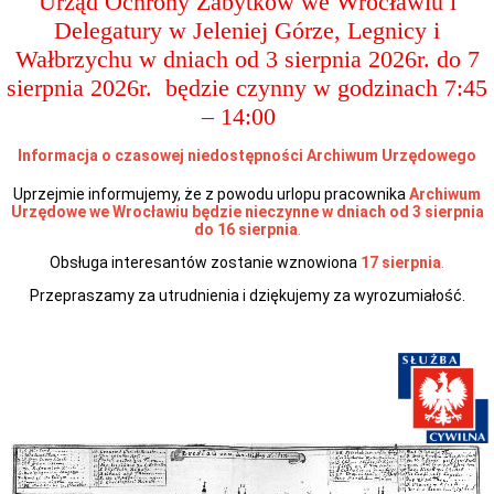
Urząd Ochrony Zabytków we Wrocławiu i
Przedmiot
Delegatury w Jeleniej Górze, Legnicy i
działania
Wałbrzychu w dniach od 3 sierpnia 2026r. do 7
i
kompetencje
sierpnia 2026r. będzie czynny w godzinach 7:45
Sprawozdawczość
– 14:00
finansowa
Statystyki
Informacja o czasowej niedostępności Archiwum Urzędowego
Wojewódzka
Rada
Uprzejmie informujemy, że z powodu urlopu pracownika
Archiwum
Ochrony
Urzędowe we Wrocławiu będzie nieczynne w dniach od 3 sierpnia
Zabytków
do 16 sierpnia
.
Poradnik
Obsługa interesantów zostanie wznowiona
17 sierpnia
.
klienta
Jak
Przepraszamy za utrudnienia i dziękujemy za wyrozumiałość.
załatwić
sprawę
Przyjmowanie
interesantów
Opłaty
skarbowe
Szukam
legalnie
Obwieszczenia,