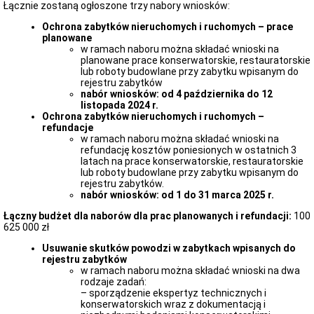
Złożone
Łącznie zostaną ogłoszone trzy nabory wniosków:
petycje
Ochrona zabytków nieruchomych i ruchomych – prace
xxxx
planowane
Służba
w ramach naboru można składać wnioski na
Cywilna
planowane prace konserwatorskie, restauratorskie
Służba
lub roboty budowlane przy zabytku wpisanym do
Cywilna
rejestru zabytków
nabór wniosków: od 4 października do 12
RODO
listopada 2024 r.
Klauzula
Ochrona zabytków nieruchomych i ruchomych –
Informacyjna
refundacje
o
w ramach naboru można składać wnioski na
przetwarzaniu
refundację kosztów poniesionych w ostatnich 3
danych
latach na prace konserwatorskie, restauratorskie
osobowych
lub roboty budowlane przy zabytku wpisanym do
rejestru zabytków.
Klauzula
nabór wniosków: od 1 do 31 marca 2025 r.
dotycząca
rejestru
Łączny budżet dla naborów dla prac planowanych i refundacji:
100
korespondencji
625 000 zł
Biuletyn
Informacji
Usuwanie skutków powodzi w zabytkach wpisanych do
Publicznej
rejestru zabytków
w ramach naboru można składać wnioski na dwa
Polityka
rodzaje zadań:
Prywatności
– sporządzenie ekspertyz technicznych i
Redakcja
konserwatorskich wraz z dokumentacją i