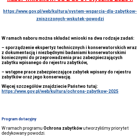
Dzienniki
Urzędowe
https://www.gov.pl/web/kultura/system-wsparcia-dla-zabytkow-
Dziennik
Ustaw
zniszczonych-wskutek-powodzi
Monitor
Polski
Dziennnik
W ramach naboru można składać wnioski na dwa rodzaje zadań:
Urzędowy
– sporządzenie ekspertyz technicznych i konserwatorskich wraz
Województwa
z dokumentacją i niezbędnymi badaniami konserwatorskimi
Dolnośląskiego
koniecznymi do przeprowadzenia prac zabezpieczających
Petycje
zabytku wpisanego do rejestru zabytków,
Informacje
– wstępne prace zabezpieczające zabytek wpisany do rejestru
dotyczące
zabytków oraz jego konserwację.
petycji
Jak
Więcej szczegółów znajdziecie Państwo tutaj:
złożyć
https://www.gov.pl/web/kultura/ochrona-zabytkow-2025
petycję
Informacja
zbiorcza
o
rozpatrzonych
Program dotacyjny
petycjach
W ramach programu
Ochrona zabytków
utworzyliśmy priorytet
Złożone
dedykowany powodzi.
petycje