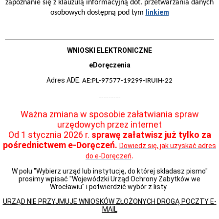
zabudowy
zapoznanie się z klauzulą informacyjną dot. przetwarzania danych
i
linkiem
osobowych dostępną pod tym
celu
publicznego
Obwieszczenia
-
WNIOSKI ELEKTRONICZNE
uzgodnienia
Obwieszczenia-
eDoręczenia
rozprawy
administracyjne
Adres ADE:
AE:PL-97577-19299-IRUIH-22
Ogłoszenia
-
---------
dni
Ważna zmiana w sposobie załatwiania spraw
wolne
od
urzędowych przez internet
pracy
Od 1 stycznia 2026 r.
sprawę załatwisz już tylko za
Ogłoszenia-
pośrednictwem e-Doręczeń.
Dowiedz się, jak uzyskać adres
zamówienia
.
do e-Doręczeń
Ogłoszenia
i
W polu "Wybierz urząd lub instytucję, do której składasz pismo"
zawiadomienia
prosimy wpisać "Wojewódzki Urząd Ochrony Zabytków we
-
Wrocławiu" i potwierdzić wybór z listy.
inne
sprawy
URZĄD NIE PRZYJMUJE WNIOSKÓW ZŁOŻONYCH DROGĄ POCZTY E-
MAIL
Aktualności