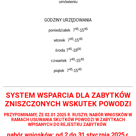
umówieniu
Wykazy
zabytków
Prace
GODZINY URZĘDOWANIA
konserwatorskie
w
45
45
poniedziałek 7
-15
2013
r.
45
45
wtorek 7
-15
Lista
45
00
laureatów
środa 7
-18
i
wyróżnionych
45
45
czwartek 7
-15
w
konkursie
45
45
piątek 7
-15
Generalnego
Konserwatora
Zabytków
-
SYSTEM WSPARCIA DLA ZABYTKÓW
Zabytek
Zadbany
ZNISZCZONYCH WSKUTEK POWODZI
Kontrole
Kontrole
PRZYPOMINAMY, ŻE 02.01.2025 R. RUSZYŁ NABÓR WNIOSKÓW W
wewnętrzne
RAMACH USUWANIA SKUTKÓW POWODZI W ZABYTKACH
WPISANYCH DO REJESTRU ZABYTKÓW.
Kontrole
zewnętrzne
nabór wniosków: od 2 do 31 stycznia 2025 r.