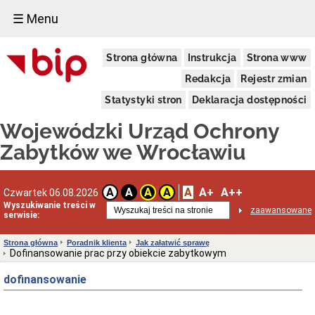
☰ Menu
Dostępność
Strona główna
Instrukcja
Strona www
Deklaracja
dostępności
Redakcja
Rejestr zmian
WUOZ
Statystyki stron
Deklaracja dostępności
Informacja
o
Wojewódzki Urząd Ochrony
realizowanym
projekcie
Zabytków we Wrocławiu
dofinansowanym
z
Funduszy
Europejskich
A
A+
A++
A
A
A
A
Czwartek 06.08.2026
Delegatury
Wyszukiwanie treści w
zaawansowane
serwisie:
Dane
adresowe
Strona główna
Poradnik klienta
Jak załatwić sprawę
Podstawy
Dofinansowanie prac przy obiekcie zabytkowym
prawne
działalności
dofinansowanie
Osoby
i
kompetencje