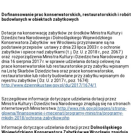
Przedmiot
działania
Dofinansowanie prac konserwatorskich, restauratorskich i robót
i
budowlanych w obiektach zabytkowych
kompetencje
Sprawozdawczość
finansowa
Dotacje na konserwację zabytków ze środków Ministra Kultury i
Dziedzictwa Narodowego i Dolnośląskiego Wojewódzkiego
Statystyki
Konserwatora Zabytków we Wrocławiu przyznawane są na
Wojewódzka
podstawie przepisów ustawy z dnia 23 lipca 2003 r. o ochronie
Rada
zabytków i opiece nad zabytkami (t. j. Dz. U. z 2018 r., poz. 2067 )
Ochrony
oraz rozporządzenia Ministra Kultury i Dziedzictwa Narodowego z
Zabytków
dnia 16 sierpnia 2017 r. w sprawie udzielania dotacji celowej na
prace konserwatorskie lub restauratorskie przy zabytku wpisanym
Poradnik
na Listę Skarbów Dziedzictwa oraz prace konserwatorskie,
klienta
restauratorskie lub roboty budowlane przy zabytku wpisanym do
Jak
rejestru zabytków ( Dz. U. z 2017 r., poz. 1674):
załatwić
http://www.dziennikustaw.gov.pl/du/2017/1674/1
sprawę
Przyjmowanie
Szczegółowe informacje dotyczące udzielania dotacji przez
interesantów
Ministra Kultury i Dziedzictwa Narodowego znajdują się na stronach
Opłaty
internetowych Ministerstwa:
http://wwx.mk.gov.pl/pages/strona-
skarbowe
glowna/finansowanie-i-mecenat/programy-ministra/programy-
mkidn-2018/ochrona-zabytkow.php
Szukam
legalnie
Informacje dotyczące udzielania dotacji przez
Dolnośląskiego
Obwieszczenia,
Wojewódzkiego Konserwatora Zabytków we Wrocławiu znajdują