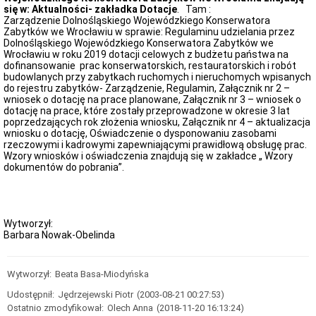
zawiadomienia,
się w: Aktualności- zakładka Dotacje
. Tam :
ogłoszenia
Zarządzenie Dolnośląskiego Wojewódzkiego Konserwatora
Zabytków we Wrocławiu w sprawie: Regulaminu udzielania przez
Obwieszczenia
Dolnośląskiego Wojewódzkiego Konserwatora Zabytków we
i
Wrocławiu w roku 2019 dotacji celowych z budżetu państwa na
zawiadomienia
dofinansowanie prac konserwatorskich, restauratorskich i robót
-
budowlanych przy zabytkach ruchomych i nieruchomych wpisanych
rejestr
do rejestru zabytków- Zarządzenie, Regulamin, Załącznik nr 2 –
zabytków
wniosek o dotację na prace planowane, Załącznik nr 3 – wniosek o
Obwieszczenia
dotację na prace, które zostały przeprowadzone w okresie 3 lat
-
poprzedzających rok złożenia wniosku, Załącznik nr 4 – aktualizacja
Wojewódzka
wniosku o dotację, Oświadczenie o dysponowaniu zasobami
Ewidencja
rzeczowymi i kadrowymi zapewniającymi prawidłową obsługę prac.
Zabytków
Wzory wniosków i oświadczenia znajdują się w zakładce „ Wzory
dokumentów do pobrania”.
Zawiadomienia-
Wojewódzka
Ewidencja
Zabytków
Obwieszczenia-
Wytworzył:
pozwolenia
Barbara Nowak-Obelinda
na
prace
Obwieszczenia-
Wytworzył:
Beata Basa-Miodyńska
decyzje
o
Udostępnił:
Jędrzejewski Piotr
(2003-08-21 00:27:53)
warunkach
Ostatnio zmodyfikował:
Olech Anna
(2018-11-20 16:13:24)