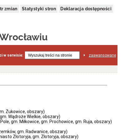
tr zmian
Statystyki stron
Deklaracja dostępności
 Wrocławiu
i w serwisie:
zaawansowane
gm. Żukowice, obszary)
 gm. Wądroże Wielkie, obszary)
Pole, gm. Miłkowice, gm. Prochowice, gm. Ruja, obszary)
rzemków, gm. Radwanice, obszary)
asto Złotoryja, gm. Złotoryja, obszary)