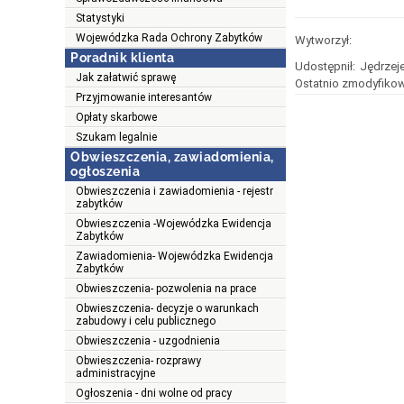
Statystyki
Wojewódzka Rada Ochrony Zabytków
Wytworzył:
Poradnik klienta
Udostępnił:
Jędrzeje
Jak załatwić sprawę
Ostatnio zmodyfikow
Przyjmowanie interesantów
Opłaty skarbowe
Szukam legalnie
Obwieszczenia, zawiadomienia,
ogłoszenia
Obwieszczenia i zawiadomienia - rejestr
zabytków
Obwieszczenia -Wojewódzka Ewidencja
Zabytków
Zawiadomienia- Wojewódzka Ewidencja
Zabytków
Obwieszczenia- pozwolenia na prace
Obwieszczenia- decyzje o warunkach
zabudowy i celu publicznego
Obwieszczenia - uzgodnienia
Obwieszczenia- rozprawy
administracyjne
Ogłoszenia - dni wolne od pracy