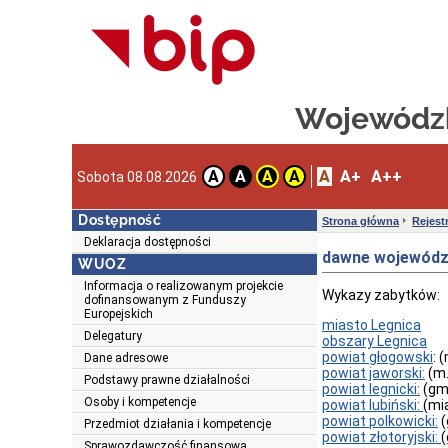
Wojewódzk
A
A+
A++
A
A
A
A
Sobota 08.08.2026
Dostępność
Strona główna
Rejest
Deklaracja dostępności
dawne wojewódz
WUOZ
Informacja o realizowanym projekcie
Wykazy zabytków:
dofinansowanym z Funduszy
Europejskich
miasto Legnica
Delegatury
obszary Legnica
powiat głogowski
: 
Dane adresowe
powiat jaworski:
(m.
Podstawy prawne działalności
powiat legnicki:
(gm.
Osoby i kompetencje
powiat lubiński:
(mi
powiat polkowicki:
(
Przedmiot działania i kompetencje
powiat złotoryjski:
(
Sprawozdawczość finansowa