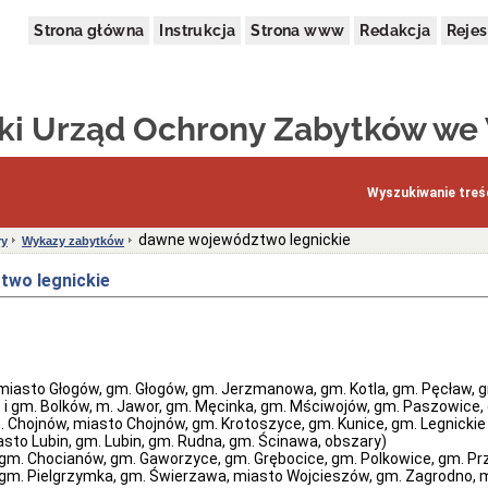
Strona główna
Instrukcja
Strona www
Redakcja
Rejes
i Urząd Ochrony Zabytków we
Wyszukiwanie treśc
dawne województwo legnickie
ry
Wykazy zabytków
two legnickie
(miasto Głogów, gm. Głogów, gm. Jerzmanowa, gm. Kotla, gm. Pęcław, 
 i gm. Bolków, m. Jawor, gm. Męcinka, gm. Mściwojów, gm. Paszowice,
 Chojnów, miasto Chojnów, gm. Krotoszyce, gm. Kunice, gm. Legnickie 
asto Lubin, gm. Lubin, gm. Rudna, gm. Ścinawa, obszary)
gm. Chocianów, gm. Gaworzyce, gm. Grębocice, gm. Polkowice, gm. P
gm. Pielgrzymka, gm. Świerzawa, miasto Wojcieszów, gm. Zagrodno, mi