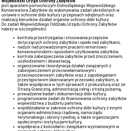
Wojewódzki Urząd Ochrony Zabytków
jest aparatem pomocniczym Dolnośląskiego Wojewódzkiego
Przedmiot
Konserwatora Zabytków do wykonywania zadań określonych w
działania
ustawie o ochronie dóbr kultury i przepisach odrębnych oraz
i
realizacji kierunków działań organów ochrony dóbr kultury.
kompetencje
Do zadań Wojewódzkiego Oddziału Urzędu Ochrony Zabytków
Sprawozdawczość
należy w szczególności:
finansowa
kontrola przestrzegania i stosowania przepisów
Statystyki
dotyczących ochrony zabytków i opieki nad zabytkami,
Wojewódzka
nadzór nad prowadzonymi pracami remontowo-
Rada
konserwatorskimi i sposobem użytkowania zabytków,
Ochrony
kontrola zabezpieczenia zabytków przed zniszczeniem,
Zabytków
uszkodzeniem i dewastacją,
organizowanie i koordynacja działań związanych z
Poradnik
zabezpieczeniem przeciwwłamaniowym i
klienta
przeciwpożarowym zabytków oraz z zapobieganiem
Jak
przestępstwom skierowanym przeciwko zabytkom, a
załatwić
także współpraca w tych sprawach z prokuraturą oraz ze
sprawę
Strażą Graniczną, administracją celną i strażą pożarną,
prowadzenie badań i dokumentacji dóbr kultury,
Przyjmowanie
programowanie zadań do finansowania ochrony zabytków
interesantów
województwa z budżetu państwa,
Opłaty
współdziałanie w zakresie ochrony dóbr kultury z innymi
skarbowe
organami administracji rządowej, samorządu
terytorialnego i obrony cywilnej, a także organizacjami
Szukam
społecznymi i instytucjami kultury,
legalnie
współpraca z kościołami i związkami wyznaniowymi w
Obwieszczenia,