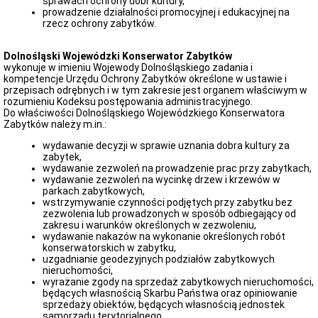
sprawach ochrony dóbr kultury,
zawiadomienia,
prowadzenie działalności promocyjnej i edukacyjnej na
ogłoszenia
rzecz ochrony zabytków.
Obwieszczenia
i
Dolnośląski Wojewódzki Konserwator Zabytków
zawiadomienia
wykonuje w imieniu Wojewody Dolnośląskiego zadania i
-
kompetencje Urzędu Ochrony Zabytków określone w ustawie i
rejestr
przepisach odrębnych i w tym zakresie jest organem właściwym w
zabytków
rozumieniu Kodeksu postępowania administracyjnego.
Obwieszczenia
Do właściwości Dolnośląskiego Wojewódzkiego Konserwatora
-
Zabytków należy m.in.:
Wojewódzka
Ewidencja
wydawanie decyzji w sprawie uznania dobra kultury za
Zabytków
zabytek,
wydawanie zezwoleń na prowadzenie prac przy zabytkach,
Zawiadomienia-
wydawanie zezwoleń na wycinkę drzew i krzewów w
Wojewódzka
parkach zabytkowych,
Ewidencja
wstrzymywanie czynności podjętych przy zabytku bez
Zabytków
zezwolenia lub prowadzonych w sposób odbiegający od
Obwieszczenia-
zakresu i warunków określonych w zezwoleniu,
pozwolenia
wydawanie nakazów na wykonanie określonych robót
na
konserwatorskich w zabytku,
prace
uzgadnianie geodezyjnych podziałów zabytkowych
nieruchomości,
Obwieszczenia-
wyrażanie zgody na sprzedaż zabytkowych nieruchomości,
decyzje
będących własnością Skarbu Państwa oraz opiniowanie
o
sprzedaży obiektów, będących własnością jednostek
warunkach
samorządu terytorialnego,