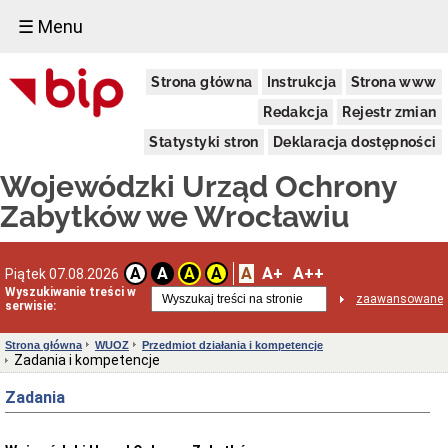
☰ Menu
Dostępność
Strona główna
Instrukcja
Strona www
Deklaracja
dostępności
Redakcja
Rejestr zmian
WUOZ
Statystyki stron
Deklaracja dostępności
Informacja
o
Wojewódzki Urząd Ochrony
realizowanym
projekcie
Zabytków we Wrocławiu
dofinansowanym
z
Funduszy
Europejskich
A
A+
A++
A
A
A
A
Piątek 07.08.2026
Delegatury
Wyszukiwanie treści w
zaawansowane
serwisie:
Dane
adresowe
Strona główna
WUOZ
Przedmiot działania i kompetencje
Podstawy
Zadania i kompetencje
prawne
działalności
Zadania
Osoby
i
kompetencje