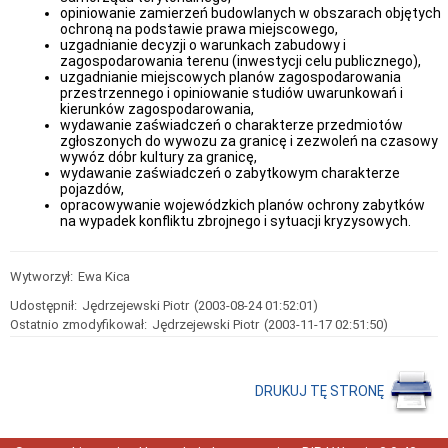
zabudowy
opiniowanie zamierzeń budowlanych w obszarach objętych
i
ochroną na podstawie prawa miejscowego,
celu
uzgadnianie decyzji o warunkach zabudowy i
publicznego
zagospodarowania terenu (inwestycji celu publicznego),
Obwieszczenia
uzgadnianie miejscowych planów zagospodarowania
-
przestrzennego i opiniowanie studiów uwarunkowań i
uzgodnienia
kierunków zagospodarowania,
wydawanie zaświadczeń o charakterze przedmiotów
Obwieszczenia-
zgłoszonych do wywozu za granicę i zezwoleń na czasowy
rozprawy
wywóz dóbr kultury za granicę,
administracyjne
wydawanie zaświadczeń o zabytkowym charakterze
Ogłoszenia
pojazdów,
-
opracowywanie wojewódzkich planów ochrony zabytków
dni
na wypadek konfliktu zbrojnego i sytuacji kryzysowych.
wolne
od
pracy
Wytworzył:
Ewa Kica
Ogłoszenia-
zamówienia
Udostępnił:
Jędrzejewski Piotr
(2003-08-24 01:52:01)
Ostatnio zmodyfikował:
Jędrzejewski Piotr
(2003-11-17 02:51:50)
Ogłoszenia
i
zawiadomienia
-
DRUKUJ TĘ STRONĘ
inne
sprawy
Aktualności