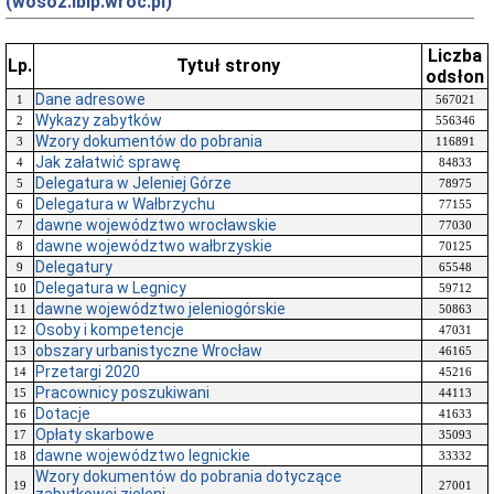
(wosoz.ibip.wroc.pl)
Liczba
Lp.
Tytuł strony
odsłon
Dane adresowe
1
567021
Wykazy zabytków
2
556346
Wzory dokumentów do pobrania
3
116891
Jak załatwić sprawę
4
84833
Delegatura w Jeleniej Górze
5
78975
Delegatura w Wałbrzychu
6
77155
dawne województwo wrocławskie
7
77030
dawne województwo wałbrzyskie
8
70125
Delegatury
9
65548
Delegatura w Legnicy
10
59712
dawne województwo jeleniogórskie
11
50863
Osoby i kompetencje
12
47031
obszary urbanistyczne Wrocław
13
46165
Przetargi 2020
14
45216
Pracownicy poszukiwani
15
44113
Dotacje
16
41633
Opłaty skarbowe
17
35093
dawne województwo legnickie
18
33332
Wzory dokumentów do pobrania dotyczące
19
27001