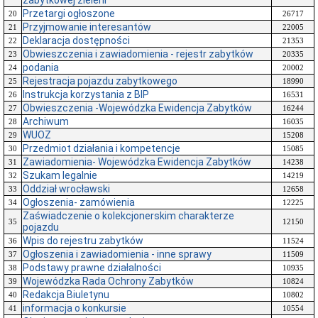
zabytkowej zieleni
Przetargi ogłoszone
20
26717
Przyjmowanie interesantów
21
22005
Deklaracja dostępności
22
21353
Obwieszczenia i zawiadomienia - rejestr zabytków
23
20335
podania
24
20002
Rejestracja pojazdu zabytkowego
25
18990
Instrukcja korzystania z BIP
26
16531
Obwieszczenia -Wojewódzka Ewidencja Zabytków
27
16244
Archiwum
28
16035
WUOZ
29
15208
Przedmiot działania i kompetencje
30
15085
Zawiadomienia- Wojewódzka Ewidencja Zabytków
31
14238
Szukam legalnie
32
14219
Oddział wrocławski
33
12658
Ogłoszenia- zamówienia
34
12225
Zaświadczenie o kolekcjonerskim charakterze
35
12150
pojazdu
Wpis do rejestru zabytków
36
11524
Ogłoszenia i zawiadomienia - inne sprawy
37
11509
Podstawy prawne działalności
38
10935
Wojewódzka Rada Ochrony Zabytków
39
10824
Redakcja Biuletynu
40
10802
informacja o konkursie
41
10554