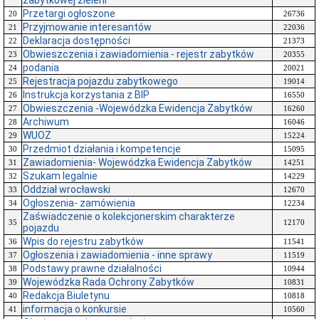
zabytkowej zieleni
Przetargi ogłoszone
20
26736
Przyjmowanie interesantów
21
22036
Deklaracja dostępności
22
21373
Obwieszczenia i zawiadomienia - rejestr zabytków
23
20355
podania
24
20021
Rejestracja pojazdu zabytkowego
25
19014
Instrukcja korzystania z BIP
26
16550
Obwieszczenia -Wojewódzka Ewidencja Zabytków
27
16260
Archiwum
28
16046
WUOZ
29
15224
Przedmiot działania i kompetencje
30
15095
Zawiadomienia- Wojewódzka Ewidencja Zabytków
31
14251
Szukam legalnie
32
14229
Oddział wrocławski
33
12670
Ogłoszenia- zamówienia
34
12234
Zaświadczenie o kolekcjonerskim charakterze
35
12170
pojazdu
Wpis do rejestru zabytków
36
11541
Ogłoszenia i zawiadomienia - inne sprawy
37
11519
Podstawy prawne działalności
38
10944
Wojewódzka Rada Ochrony Zabytków
39
10831
Redakcja Biuletynu
40
10818
informacja o konkursie
41
10560