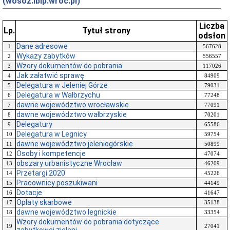
(wosoz.ibip.wroc.pl)
Liczba
Lp.
Tytuł strony
odsłon
Dane adresowe
1
567628
Wykazy zabytków
2
556557
Wzory dokumentów do pobrania
3
117026
Jak załatwić sprawę
4
84909
Delegatura w Jeleniej Górze
5
79031
Delegatura w Wałbrzychu
6
77248
dawne województwo wrocławskie
7
77091
dawne województwo wałbrzyskie
8
70201
Delegatury
9
65586
Delegatura w Legnicy
10
59754
dawne województwo jeleniogórskie
11
50899
Osoby i kompetencje
12
47074
obszary urbanistyczne Wrocław
13
46209
Przetargi 2020
14
45226
Pracownicy poszukiwani
15
44149
Dotacje
16
41647
Opłaty skarbowe
17
35138
dawne województwo legnickie
18
33354
Wzory dokumentów do pobrania dotyczące
19
27041