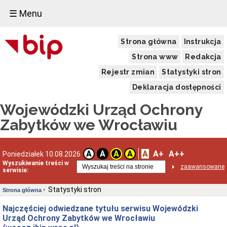
☰ Menu
Strona główna
Instrukcja
Strona www
Redakcja
Rejestr zmian
Statystyki stron
Deklaracja dostępności
Wojewódzki Urząd Ochrony
Zabytków we Wrocławiu
A
A+
A++
A
A
A
A
Poniedziałek 10.08.2026
Wyszukiwanie treści w
zaawansowane
serwisie:
Statystyki stron
Strona główna
Najczęściej odwiedzane tytułu serwisu Wojewódzki
Urząd Ochrony Zabytków we Wrocławiu