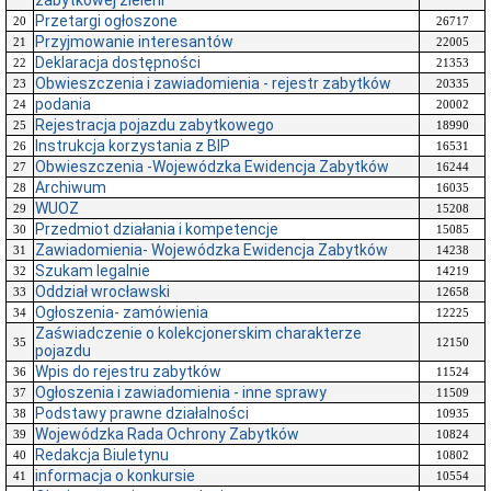
zabytkowej zieleni
Przetargi ogłoszone
20
26717
Przyjmowanie interesantów
21
22005
Deklaracja dostępności
22
21353
Obwieszczenia i zawiadomienia - rejestr zabytków
23
20335
podania
24
20002
Rejestracja pojazdu zabytkowego
25
18990
Instrukcja korzystania z BIP
26
16531
Obwieszczenia -Wojewódzka Ewidencja Zabytków
27
16244
Archiwum
28
16035
WUOZ
29
15208
Przedmiot działania i kompetencje
30
15085
Zawiadomienia- Wojewódzka Ewidencja Zabytków
31
14238
Szukam legalnie
32
14219
Oddział wrocławski
33
12658
Ogłoszenia- zamówienia
34
12225
Zaświadczenie o kolekcjonerskim charakterze
35
12150
pojazdu
Wpis do rejestru zabytków
36
11524
Ogłoszenia i zawiadomienia - inne sprawy
37
11509
Podstawy prawne działalności
38
10935
Wojewódzka Rada Ochrony Zabytków
39
10824
Redakcja Biuletynu
40
10802
informacja o konkursie
41
10554