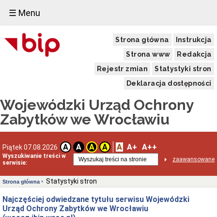
☰ Menu
Strona główna
Instrukcja
Strona www
Redakcja
Rejestr zmian
Statystyki stron
Deklaracja dostępności
Wojewódzki Urząd Ochrony
Zabytków we Wrocławiu
A
A+
A++
A
A
A
A
Piątek 07.08.2026
Wyszukiwanie treści w
zaawansowane
serwisie:
Statystyki stron
Strona główna
Najczęściej odwiedzane tytułu serwisu Wojewódzki
Urząd Ochrony Zabytków we Wrocławiu