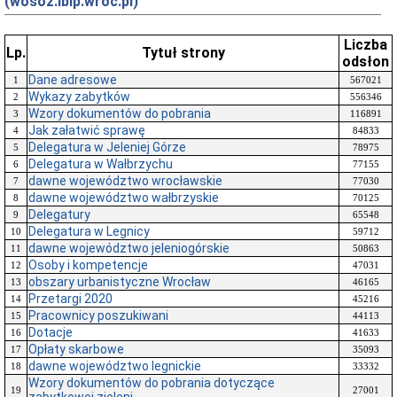
(wosoz.ibip.wroc.pl)
Liczba
Lp.
Tytuł strony
odsłon
Dane adresowe
1
567021
Wykazy zabytków
2
556346
Wzory dokumentów do pobrania
3
116891
Jak załatwić sprawę
4
84833
Delegatura w Jeleniej Górze
5
78975
Delegatura w Wałbrzychu
6
77155
dawne województwo wrocławskie
7
77030
dawne województwo wałbrzyskie
8
70125
Delegatury
9
65548
Delegatura w Legnicy
10
59712
dawne województwo jeleniogórskie
11
50863
Osoby i kompetencje
12
47031
obszary urbanistyczne Wrocław
13
46165
Przetargi 2020
14
45216
Pracownicy poszukiwani
15
44113
Dotacje
16
41633
Opłaty skarbowe
17
35093
dawne województwo legnickie
18
33332
Wzory dokumentów do pobrania dotyczące
19
27001