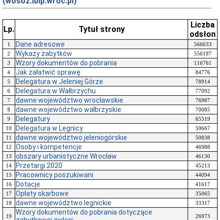
(wosoz.ibip.wroc.pl)
Liczba
Lp.
Tytuł strony
odsłon
Dane adresowe
1
566633
Wykazy zabytków
2
556197
Wzory dokumentów do pobrania
3
116761
Jak załatwić sprawę
4
84776
Delegatura w Jeleniej Górze
5
78914
Delegatura w Wałbrzychu
6
77092
dawne województwo wrocławskie
7
76987
dawne województwo wałbrzyskie
8
70085
Delegatury
9
65519
Delegatura w Legnicy
10
59667
dawne województwo jeleniogórskie
11
50838
Osoby i kompetencje
12
46988
obszary urbanistyczne Wrocław
13
46130
Przetargi 2020
14
45213
Pracownicy poszukiwani
15
44094
Dotacje
16
41617
Opłaty skarbowe
17
35065
dawne województwo legnickie
18
33317
Wzory dokumentów do pobrania dotyczące
19
26973