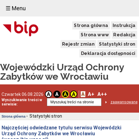
☰ Menu
Strona główna
Instrukcja
Strona www
Redakcja
Rejestr zmian
Statystyki stron
Deklaracja dostępności
Wojewódzki Urząd Ochrony
Zabytków we Wrocławiu
A
A+
A++
A
A
A
A
Czwartek 06.08.2026
Wyszukiwanie treści w
zaawansowane
serwisie:
Statystyki stron
Strona główna
Najczęściej odwiedzane tytułu serwisu Wojewódzki
Urząd Ochrony Zabytków we Wrocławiu