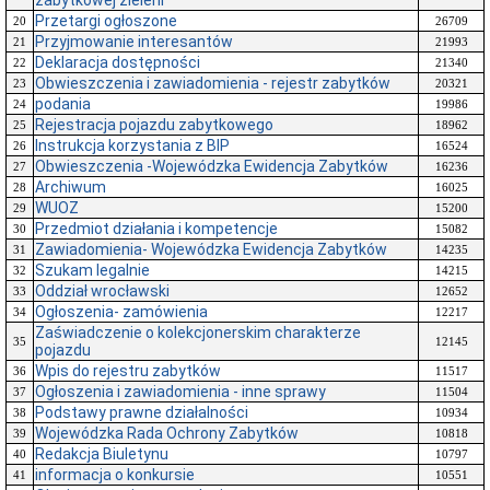
zabytkowej zieleni
Przetargi ogłoszone
20
26709
Przyjmowanie interesantów
21
21993
Deklaracja dostępności
22
21340
Obwieszczenia i zawiadomienia - rejestr zabytków
23
20321
podania
24
19986
Rejestracja pojazdu zabytkowego
25
18962
Instrukcja korzystania z BIP
26
16524
Obwieszczenia -Wojewódzka Ewidencja Zabytków
27
16236
Archiwum
28
16025
WUOZ
29
15200
Przedmiot działania i kompetencje
30
15082
Zawiadomienia- Wojewódzka Ewidencja Zabytków
31
14235
Szukam legalnie
32
14215
Oddział wrocławski
33
12652
Ogłoszenia- zamówienia
34
12217
Zaświadczenie o kolekcjonerskim charakterze
35
12145
pojazdu
Wpis do rejestru zabytków
36
11517
Ogłoszenia i zawiadomienia - inne sprawy
37
11504
Podstawy prawne działalności
38
10934
Wojewódzka Rada Ochrony Zabytków
39
10818
Redakcja Biuletynu
40
10797
informacja o konkursie
41
10551