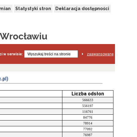
zmian
Statystyki stron
Deklaracja dostępności
 Wrocławiu
i w serwisie:
zaawansowane
.pl)
Liczba odsłon
566633
556197
116761
84776
78914
77092
76987