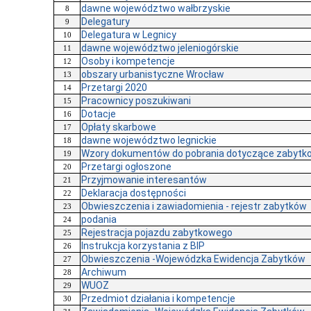
dawne województwo wałbrzyskie
8
Delegatury
9
Delegatura w Legnicy
10
dawne województwo jeleniogórskie
11
Osoby i kompetencje
12
obszary urbanistyczne Wrocław
13
Przetargi 2020
14
Pracownicy poszukiwani
15
Dotacje
16
Opłaty skarbowe
17
dawne województwo legnickie
18
Wzory dokumentów do pobrania dotyczące zabytkow
19
Przetargi ogłoszone
20
Przyjmowanie interesantów
21
Deklaracja dostępności
22
Obwieszczenia i zawiadomienia - rejestr zabytków
23
podania
24
Rejestracja pojazdu zabytkowego
25
Instrukcja korzystania z BIP
26
Obwieszczenia -Wojewódzka Ewidencja Zabytków
27
Archiwum
28
WUOZ
29
Przedmiot działania i kompetencje
30