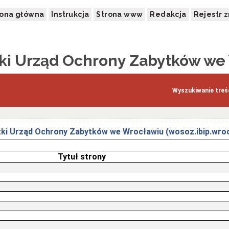
rona główna
Instrukcja
Strona www
Redakcja
Rejestr 
i Urząd Ochrony Zabytków we
Wyszukiwanie treśc
ki Urząd Ochrony Zabytków we Wrocławiu (wosoz.ibip.wroc
Tytuł strony