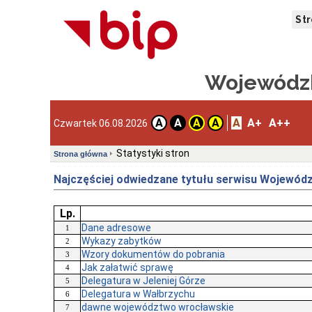
St
Wojewódzk
A
A+
A++
A
A
A
A
Czwartek 06.08.2026
Statystyki stron
Strona główna
Najczęściej odwiedzane tytułu serwisu Wojewódz
Lp.
Dane adresowe
1
Wykazy zabytków
2
Wzory dokumentów do pobrania
3
Jak załatwić sprawę
4
Delegatura w Jeleniej Górze
5
Delegatura w Wałbrzychu
6
dawne województwo wrocławskie
7