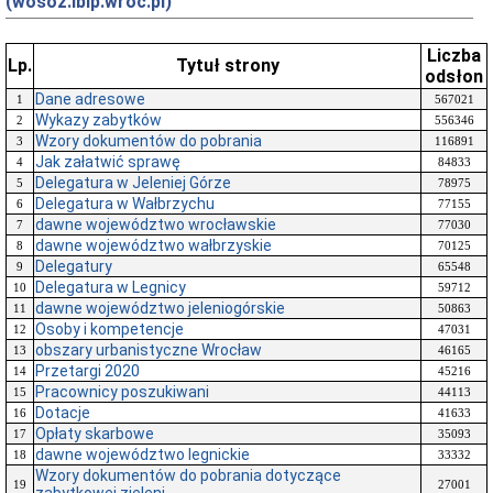
(wosoz.ibip.wroc.pl)
Liczba
Lp.
Tytuł strony
odsłon
Dane adresowe
1
567021
Wykazy zabytków
2
556346
Wzory dokumentów do pobrania
3
116891
Jak załatwić sprawę
4
84833
Delegatura w Jeleniej Górze
5
78975
Delegatura w Wałbrzychu
6
77155
dawne województwo wrocławskie
7
77030
dawne województwo wałbrzyskie
8
70125
Delegatury
9
65548
Delegatura w Legnicy
10
59712
dawne województwo jeleniogórskie
11
50863
Osoby i kompetencje
12
47031
obszary urbanistyczne Wrocław
13
46165
Przetargi 2020
14
45216
Pracownicy poszukiwani
15
44113
Dotacje
16
41633
Opłaty skarbowe
17
35093
dawne województwo legnickie
18
33332
Wzory dokumentów do pobrania dotyczące
19
27001