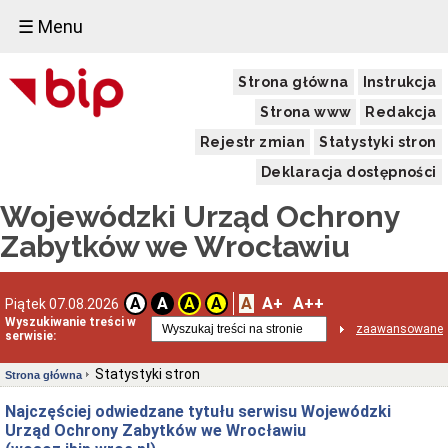
☰ Menu
Strona główna
Instrukcja
Strona www
Redakcja
Rejestr zmian
Statystyki stron
Deklaracja dostępności
Wojewódzki Urząd Ochrony
Zabytków we Wrocławiu
A
A+
A++
A
A
A
A
Piątek 07.08.2026
Wyszukiwanie treści w
zaawansowane
serwisie:
Statystyki stron
Strona główna
Najczęściej odwiedzane tytułu serwisu Wojewódzki
Urząd Ochrony Zabytków we Wrocławiu