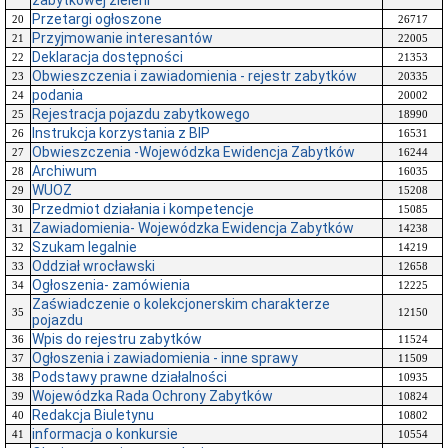
zabytkowej zieleni
Przetargi ogłoszone
20
26717
Przyjmowanie interesantów
21
22005
Deklaracja dostępności
22
21353
Obwieszczenia i zawiadomienia - rejestr zabytków
23
20335
podania
24
20002
Rejestracja pojazdu zabytkowego
25
18990
Instrukcja korzystania z BIP
26
16531
Obwieszczenia -Wojewódzka Ewidencja Zabytków
27
16244
Archiwum
28
16035
WUOZ
29
15208
Przedmiot działania i kompetencje
30
15085
Zawiadomienia- Wojewódzka Ewidencja Zabytków
31
14238
Szukam legalnie
32
14219
Oddział wrocławski
33
12658
Ogłoszenia- zamówienia
34
12225
Zaświadczenie o kolekcjonerskim charakterze
35
12150
pojazdu
Wpis do rejestru zabytków
36
11524
Ogłoszenia i zawiadomienia - inne sprawy
37
11509
Podstawy prawne działalności
38
10935
Wojewódzka Rada Ochrony Zabytków
39
10824
Redakcja Biuletynu
40
10802
informacja o konkursie
41
10554