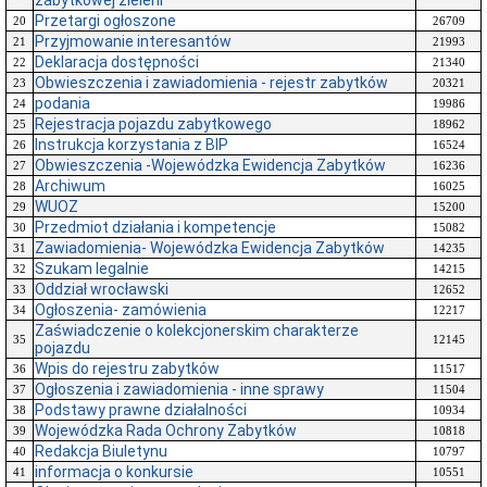
zabytkowej zieleni
Przetargi ogłoszone
20
26709
Przyjmowanie interesantów
21
21993
Deklaracja dostępności
22
21340
Obwieszczenia i zawiadomienia - rejestr zabytków
23
20321
podania
24
19986
Rejestracja pojazdu zabytkowego
25
18962
Instrukcja korzystania z BIP
26
16524
Obwieszczenia -Wojewódzka Ewidencja Zabytków
27
16236
Archiwum
28
16025
WUOZ
29
15200
Przedmiot działania i kompetencje
30
15082
Zawiadomienia- Wojewódzka Ewidencja Zabytków
31
14235
Szukam legalnie
32
14215
Oddział wrocławski
33
12652
Ogłoszenia- zamówienia
34
12217
Zaświadczenie o kolekcjonerskim charakterze
35
12145
pojazdu
Wpis do rejestru zabytków
36
11517
Ogłoszenia i zawiadomienia - inne sprawy
37
11504
Podstawy prawne działalności
38
10934
Wojewódzka Rada Ochrony Zabytków
39
10818
Redakcja Biuletynu
40
10797
informacja o konkursie
41
10551