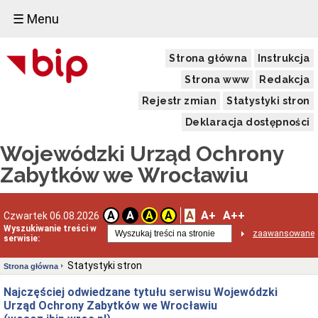
☰ Menu
Strona główna
Instrukcja
Strona www
Redakcja
Rejestr zmian
Statystyki stron
Deklaracja dostępności
Wojewódzki Urząd Ochrony
Zabytków we Wrocławiu
A
A+
A++
A
A
A
A
Czwartek 06.08.2026
Wyszukiwanie treści w
zaawansowane
serwisie:
Statystyki stron
Strona główna
Najczęściej odwiedzane tytułu serwisu Wojewódzki
Urząd Ochrony Zabytków we Wrocławiu