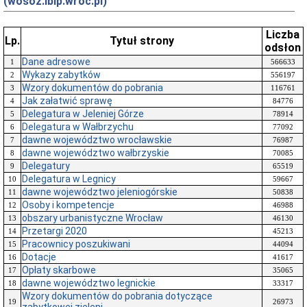
(wosoz.ibip.wroc.pl)
Liczba
Lp.
Tytuł strony
odsłon
Dane adresowe
1
566633
Wykazy zabytków
2
556197
Wzory dokumentów do pobrania
3
116761
Jak załatwić sprawę
4
84776
Delegatura w Jeleniej Górze
5
78914
Delegatura w Wałbrzychu
6
77092
dawne województwo wrocławskie
7
76987
dawne województwo wałbrzyskie
8
70085
Delegatury
9
65519
Delegatura w Legnicy
10
59667
dawne województwo jeleniogórskie
11
50838
Osoby i kompetencje
12
46988
obszary urbanistyczne Wrocław
13
46130
Przetargi 2020
14
45213
Pracownicy poszukiwani
15
44094
Dotacje
16
41617
Opłaty skarbowe
17
35065
dawne województwo legnickie
18
33317
Wzory dokumentów do pobrania dotyczące
19
26973