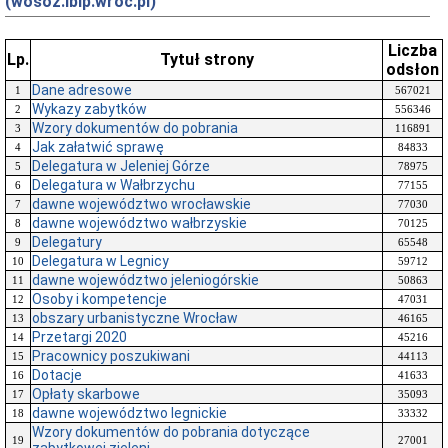
(wosoz.ibip.wroc.pl)
Liczba
Lp.
Tytuł strony
odsłon
Dane adresowe
1
567021
Wykazy zabytków
2
556346
Wzory dokumentów do pobrania
3
116891
Jak załatwić sprawę
4
84833
Delegatura w Jeleniej Górze
5
78975
Delegatura w Wałbrzychu
6
77155
dawne województwo wrocławskie
7
77030
dawne województwo wałbrzyskie
8
70125
Delegatury
9
65548
Delegatura w Legnicy
10
59712
dawne województwo jeleniogórskie
11
50863
Osoby i kompetencje
12
47031
obszary urbanistyczne Wrocław
13
46165
Przetargi 2020
14
45216
Pracownicy poszukiwani
15
44113
Dotacje
16
41633
Opłaty skarbowe
17
35093
dawne województwo legnickie
18
33332
Wzory dokumentów do pobrania dotyczące
19
27001