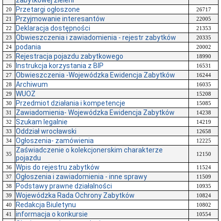
zabytkowej zieleni
Przetargi ogłoszone
20
26717
Przyjmowanie interesantów
21
22005
Deklaracja dostępności
22
21353
Obwieszczenia i zawiadomienia - rejestr zabytków
23
20335
podania
24
20002
Rejestracja pojazdu zabytkowego
25
18990
Instrukcja korzystania z BIP
26
16531
Obwieszczenia -Wojewódzka Ewidencja Zabytków
27
16244
Archiwum
28
16035
WUOZ
29
15208
Przedmiot działania i kompetencje
30
15085
Zawiadomienia- Wojewódzka Ewidencja Zabytków
31
14238
Szukam legalnie
32
14219
Oddział wrocławski
33
12658
Ogłoszenia- zamówienia
34
12225
Zaświadczenie o kolekcjonerskim charakterze
35
12150
pojazdu
Wpis do rejestru zabytków
36
11524
Ogłoszenia i zawiadomienia - inne sprawy
37
11509
Podstawy prawne działalności
38
10935
Wojewódzka Rada Ochrony Zabytków
39
10824
Redakcja Biuletynu
40
10802
informacja o konkursie
41
10554