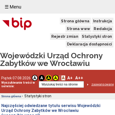
☰ Menu
Strona główna
Instrukcja
Strona www
Redakcja
Rejestr zmian
Statystyki stron
Deklaracja dostępności
Wojewódzki Urząd Ochrony
Zabytków we Wrocławiu
A
A+
A++
A
A
A
A
Piątek 07.08.2026
Wyszukiwanie treści w
zaawansowane
serwisie:
Statystyki stron
Strona główna
Najczęściej odwiedzane tytułu serwisu Wojewódzki
Urząd Ochrony Zabytków we Wrocławiu