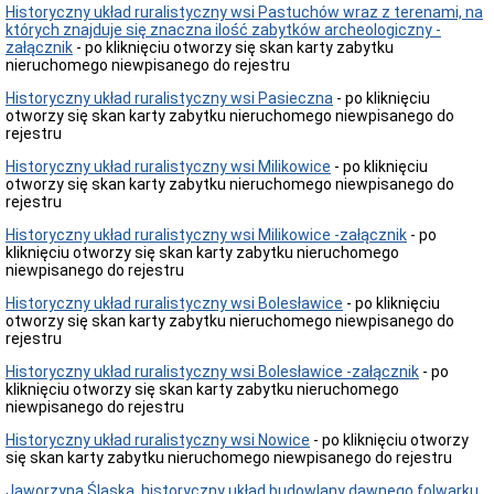
zabudowy
Historyczny układ ruralistyczny wsi Pastuchów wraz z terenami, na
i
których znajduje się znaczna ilość zabytków archeologiczny -
celu
załącznik
- po kliknięciu otworzy się skan karty zabytku
publicznego
nieruchomego niewpisanego do rejestru
Obwieszczenia
-
Historyczny układ ruralistyczny wsi Pasieczna
- po kliknięciu
uzgodnienia
otworzy się skan karty zabytku nieruchomego niewpisanego do
rejestru
Obwieszczenia-
rozprawy
Historyczny układ ruralistyczny wsi Milikowice
- po kliknięciu
administracyjne
otworzy się skan karty zabytku nieruchomego niewpisanego do
rejestru
Ogłoszenia
-
Historyczny układ ruralistyczny wsi Milikowice -załącznik
- po
dni
kliknięciu otworzy się skan karty zabytku nieruchomego
wolne
niewpisanego do rejestru
od
pracy
Historyczny układ ruralistyczny wsi Bolesławice
- po kliknięciu
Ogłoszenia-
otworzy się skan karty zabytku nieruchomego niewpisanego do
zamówienia
rejestru
Ogłoszenia
Historyczny układ ruralistyczny wsi Bolesławice -załącznik
- po
i
kliknięciu otworzy się skan karty zabytku nieruchomego
zawiadomienia
niewpisanego do rejestru
-
inne
Historyczny układ ruralistyczny wsi Nowice
- po kliknięciu otworzy
sprawy
się skan karty zabytku nieruchomego niewpisanego do rejestru
Aktualności
Jaworzyna Śląska, historyczny układ budowlany dawnego folwarku