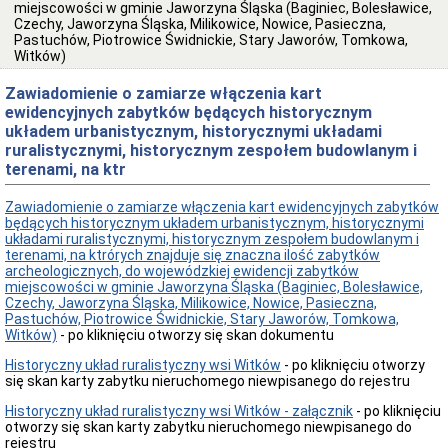
miejscowości w gminie Jaworzyna Śląska (Baginiec, Bolesławice,
Przedmiot
Czechy, Jaworzyna Śląska, Milikowice, Nowice, Pasieczna,
działania
Pastuchów, Piotrowice Świdnickie, Stary Jaworów, Tomkowa,
i
Witków)
kompetencje
Zawiadomienie o zamiarze włączenia kart
Sprawozdawczość
finansowa
ewidencyjnych zabytków będących historycznym
układem urbanistycznym, historycznymi układami
Statystyki
ruralistycznymi, historycznym zespołem budowlanym i
Wojewódzka
terenami, na ktr
Rada
Ochrony
Zabytków
Zawiadomienie o zamiarze włączenia kart ewidencyjnych zabytków
będących historycznym układem urbanistycznym, historycznymi
Poradnik
układami ruralistycznymi, historycznym zespołem budowlanym i
klienta
terenami, na ktrórych znajduje się znaczna ilość zabytków
Jak
archeologicznych, do wojewódzkiej ewidencji zabytków
załatwić
miejscowości w gminie Jaworzyna Śląska (Baginiec, Bolesławice,
sprawę
Czechy, Jaworzyna Śląska, Milikowice, Nowice, Pasieczna,
Pastuchów, Piotrowice Świdnickie, Stary Jaworów, Tomkowa,
Przyjmowanie
Witków)
- po kliknięciu otworzy się skan dokumentu
interesantów
Opłaty
Historyczny układ ruralistyczny wsi Witków
- po kliknięciu otworzy
skarbowe
się skan karty zabytku nieruchomego niewpisanego do rejestru
Szukam
Historyczny układ ruralistyczny wsi Witków - załącznik
- po kliknięciu
legalnie
otworzy się skan karty zabytku nieruchomego niewpisanego do
Obwieszczenia,
rejestru