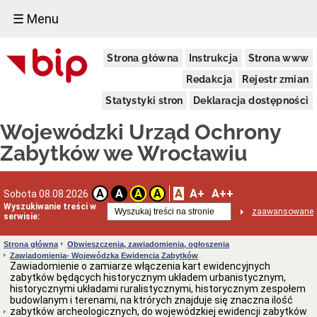
☰ Menu
Dostępność
Strona główna
Instrukcja
Strona www
Deklaracja
dostępności
Redakcja
Rejestr zmian
WUOZ
Statystyki stron
Deklaracja dostępności
Informacja
o
Wojewódzki Urząd Ochrony
realizowanym
projekcie
Zabytków we Wrocławiu
dofinansowanym
z
Funduszy
Europejskich
A
A+
A++
A
A
A
A
Sobota 08.08.2026
Delegatury
Wyszukiwanie treści w
zaawansowane
serwisie:
Dane
adresowe
Strona główna
Obwieszczenia, zawiadomienia, ogłoszenia
Podstawy
Zawiadomienia- Wojewódzka Ewidencja Zabytków
prawne
Zawiadomienie o zamiarze włączenia kart ewidencyjnych
działalności
zabytków będących historycznym układem urbanistycznym,
historycznymi układami ruralistycznymi, historycznym zespołem
Osoby
budowlanym i terenami, na ktrórych znajduje się znaczna ilość
i
zabytków archeologicznych, do wojewódzkiej ewidencji zabytków
kompetencje