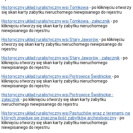
zawiadomienia,
Historyczny układ ruralistyczny wsi Tomkowa
ogłoszenia
- po kliknięciu otworzy
się skan karty zabytku nieruchomego niewpisanego do rejestru
Obwieszczenia
i
Historyczny układ ruralistyczny wsi Tomkowa - załącznik
- po
zawiadomienia
kliknięciu otworzy się skan karty zabytku nieruchomego
-
niewpisanego do rejestru
rejestr
zabytków
Historyczny układ ruralistyczny wsi Stary Jaworów
- po kliknięciu
otworzy się skan karty zabytku nieruchomego niewpisanego do
Obwieszczenia
rejestru
-
Wojewódzka
Historyczny układ ruralistyczny wsi Stary Jaworów - załącznik
- po
Ewidencja
kliknięciu otworzy się skan karty zabytku nieruchomego
Zabytków
niewpisanego do rejestru
Zawiadomienia-
Wojewódzka
Historyczny układ ruralistyczny wsi Piotrowice Świdnickie
- po
Ewidencja
kliknięciu otworzy się skan karty zabytku nieruchomego
Zabytków
niewpisanego do rejestru
Obwieszczenia-
Historyczny układ ruralistyczny wsi Piotrowice Świdnickie -
pozwolenia
załącznik
- po kliknięciu otworzy się skan karty zabytku
na
nieruchomego niewpisanego do rejestru
prace
Historyczny układ ruralistyczny wsi Pastuchów wraz z terenami, na
Obwieszczenia-
których znajduje się znaczna ilość zabytków archeologiczny
- po
decyzje
kliknięciu otworzy się skan karty zabytku nieruchomego
o
niewpisanego do rejestru
warunkach