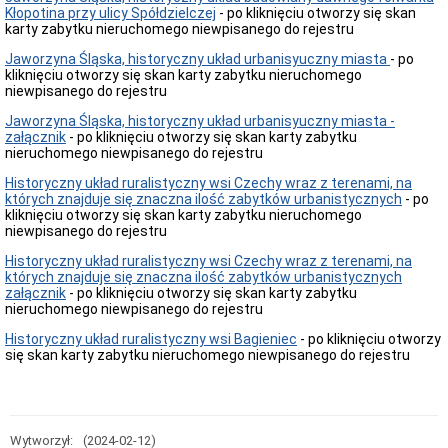
Zamówienia
Kłopotina przy ulicy Spółdzielczej
- po kliknięciu otworzy się skan
publiczne
karty zabytku nieruchomego niewpisanego do rejestru
i
przetargi
Jaworzyna Śląska, historyczny układ urbanisyuczny miasta
- po
-
kliknięciu otworzy się skan karty zabytku nieruchomego
archiwalne
niewpisanego do rejestru
Zamówienia
Jaworzyna Śląska, historyczny układ urbanisyuczny miasta -
publiczne
załącznik
- po kliknięciu otworzy się skan karty zabytku
i
nieruchomego niewpisanego do rejestru
przetargi
Dotacje
Historyczny układ ruralistyczny wsi Czechy wraz z terenami, na
których znajduje się znaczna ilość zabytków urbanistycznych
- po
Pracownicy
kliknięciu otworzy się skan karty zabytku nieruchomego
poszukiwani
niewpisanego do rejestru
informacja
Historyczny układ ruralistyczny wsi Czechy wraz z terenami, na
o
których znajduje się znaczna ilość zabytków urbanistycznych
konkursie
załącznik
- po kliknięciu otworzy się skan karty zabytku
Konkurs
nieruchomego niewpisanego do rejestru
Zabytek
Zadbany
Historyczny układ ruralistyczny wsi Bagieniec
- po kliknięciu otworzy
2020
się skan karty zabytku nieruchomego niewpisanego do rejestru
Komunikaty
Porozumienia
Rejestry
Wytworzył:
(2024-02-12)
Archiwum