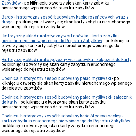
zabudowy
Zabytków
- po kliknięciu otworzy się skan karty zabytku
i
nieruchomego wpisanego do rejestru zabytków
celu
publicznego
Bardo - historyczny zespół budowlany kaplic różańcowych wraz z
drogą
Obwieszczenia
- po kliknięciu otworzy się skan karty zabytku nieruchomego
wpisanego do rejestru zabytków
-
uzgodnienia
Historyczny układ ruralistyczny wsi Lasówka - karta zabytku
Obwieszczenia-
nieruchomego nie wpisanego do Rejestru Zabytków
- po kliknięciu
rozprawy
otworzy się skan karty zabytku nieruchomego wpisanego do
administracyjne
rejestru zabytków
Ogłoszenia
Historyczny układ ruralistydyczny wsi Lasówka - załącznik do karty
-
-
po kliknięciu otworzy się skan karty zabytku nieruchomego
dni
wpisanego do rejestru zabytków
wolne
od
Opolnica, historyczny zespół budowlany pałac myśliwski
- po
pracy
kliknięciu otworzy się skan karty zabytku nieruchomego wpisanego
Ogłoszenia-
do rejestru zabytków
zamówienia
Opolnica, historyczny zespół budowlany pałac myśliwski
- załącznik
Ogłoszenia
do karty
- po kliknięciu otworzy się skan karty zabytku
i
nieruchomego wpisanego do rejestru zabytków
zawiadomienia
-
Opolnica, historyczny zespół budowlany kościół poewangelicji -
inne
karta zabytku nieruchomego nie wpisanego do Rejestru Zabytków
-
sprawy
po kliknięciu otworzy się skan karty zabytku nieruchomego
wpisanego do rejestru zabytków
Aktualności