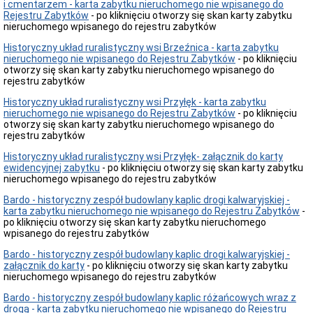
i cmentarzem - karta zabytku nieruchomego nie wpisanego do
zawiadomienia,
Rejestru Zabytków
- po kliknięciu otworzy się skan karty zabytku
ogłoszenia
nieruchomego wpisanego do rejestru zabytków
Obwieszczenia
i
Historyczny układ ruralistyczny wsi Brzeźnica - karta zabytku
zawiadomienia
nieruchomego nie wpisanego do Rejestru Zabytków
- po kliknięciu
-
otworzy się skan karty zabytku nieruchomego wpisanego do
rejestr
rejestru zabytków
zabytków
Historyczny układ ruralistyczny wsi Przyłęk - karta zabytku
Obwieszczenia
nieruchomego nie wpisanego do Rejestru Zabytków
- po kliknięciu
-
otworzy się skan karty zabytku nieruchomego wpisanego do
Wojewódzka
rejestru zabytków
Ewidencja
Zabytków
Historyczny układ ruralistyczny wsi Przyłęk- załącznik do karty
ewidencyjnej zabytku
Zawiadomienia-
- po kliknięciu otworzy się skan karty zabytku
nieruchomego wpisanego do rejestru zabytków
Wojewódzka
Ewidencja
Bardo - historyczny zespół budowlany kaplic drogi kalwaryjskiej -
Zabytków
karta zabytku nieruchomego nie wpisanego do Rejestru Zabytków
-
Obwieszczenia-
po kliknięciu otworzy się skan karty zabytku nieruchomego
pozwolenia
wpisanego do rejestru zabytków
na
prace
Bardo - historyczny zespół budowlany kaplic drogi kalwaryjskiej -
załącznik do karty
- po kliknięciu otworzy się skan karty zabytku
Obwieszczenia-
nieruchomego wpisanego do rejestru zabytków
decyzje
o
Bardo - historyczny zespół budowlany kaplic różańcowych wraz z
warunkach
drogą - karta zabytku nieruchomego nie wpisanego do Rejestru