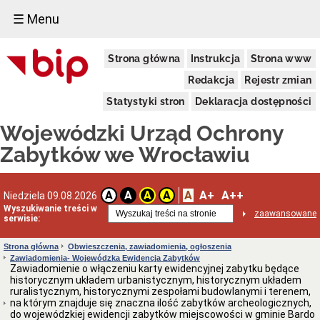
☰ Menu
Dostępność
Strona główna
Instrukcja
Strona www
Deklaracja
dostępności
Redakcja
Rejestr zmian
WUOZ
Statystyki stron
Deklaracja dostępności
Informacja
o
Wojewódzki Urząd Ochrony
realizowanym
projekcie
Zabytków we Wrocławiu
dofinansowanym
z
Funduszy
Europejskich
A
A+
A++
A
A
A
A
Niedziela 09.08.2026
Delegatury
Wyszukiwanie treści w
zaawansowane
serwisie:
Dane
adresowe
Strona główna
Obwieszczenia, zawiadomienia, ogłoszenia
Podstawy
Zawiadomienia- Wojewódzka Ewidencja Zabytków
prawne
Zawiadomienie o włączeniu karty ewidencyjnej zabytku będące
działalności
historycznym układem urbanistycznym, historycznym układem
ruralistycznym, historycznymi zespołami budowlanymi i terenem,
Osoby
na którym znajduje się znaczna ilość zabytków archeologicznych,
i
do wojewódzkiej ewidencji zabytków miejscowości w gminie Bardo
kompetencje