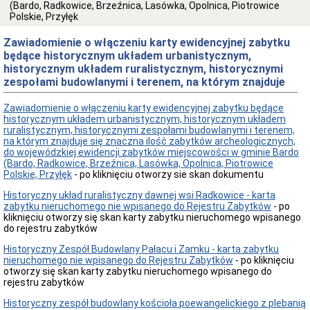
(Bardo, Radkowice, Brzeźnica, Lasówka, Opolnica, Piotrowice
Przedmiot
Polskie, Przyłęk
działania
i
Zawiadomienie o włączeniu karty ewidencyjnej zabytku
kompetencje
będące historycznym układem urbanistycznym,
Sprawozdawczość
historycznym układem ruralistycznym, historycznymi
finansowa
zespołami budowlanymi i terenem, na którym znajduje
Statystyki
Zawiadomienie o włączeniu karty ewidencyjnej zabytku będące
Wojewódzka
historycznym układem urbanistycznym, historycznym układem
Rada
ruralistycznym, historycznymi zespołami budowlanymi i terenem,
Ochrony
na którym znajduje się znaczna ilość zabytków archeologicznych,
Zabytków
do wojewódzkiej ewidencji zabytków miejscowości w gminie Bardo
Poradnik
(Bardo, Radkowice, Brzeźnica, Lasówka, Opolnica, Piotrowice
klienta
Polskie, Przyłęk
- po kliknięciu otworzy sie skan dokumentu
Jak
Historyczny układ ruralistyczny dawnej wsi Radkowice - karta
załatwić
zabytku nieruchomego nie wpisanego do Rejestru Zabytków
sprawę
- po
kliknięciu otworzy się skan karty zabytku nieruchomego wpisanego
Przyjmowanie
do rejestru zabytków
interesantów
Historyczny Zespół Budowlany Pałacu i Zamku - karta zabytku
Opłaty
nieruchomego nie wpisanego do Rejestru Zabytków
- po kliknięciu
skarbowe
otworzy się skan karty zabytku nieruchomego wpisanego do
Szukam
rejestru zabytków
legalnie
Historyczny zespół budowlany kościoła poewangelickiego z plebanią
Obwieszczenia,