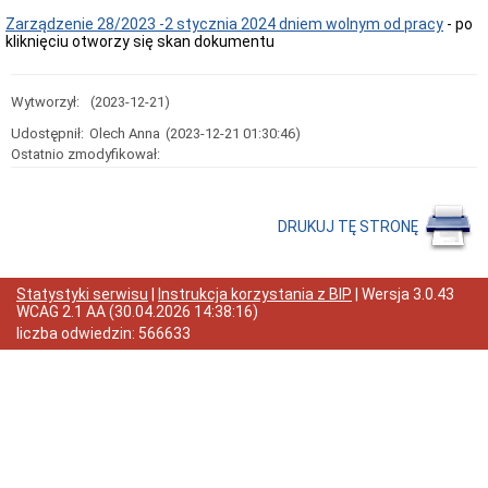
Przedmiot
Zarządzenie 28/2023 -2 stycznia 2024 dniem wolnym od pracy
- po
działania
kliknięciu otworzy się skan dokumentu
i
kompetencje
Sprawozdawczość
Wytworzył:
(2023-12-21)
finansowa
Udostępnił:
Olech Anna
(2023-12-21 01:30:46)
Statystyki
Ostatnio zmodyfikował:
Wojewódzka
Rada
Ochrony
Zabytków
DRUKUJ TĘ STRONĘ
Poradnik
klienta
Jak
Statystyki serwisu
|
Instrukcja korzystania z BIP
| Wersja
3.0.43
załatwić
WCAG 2.1 AA
(
30.04.2026 14:38:16
)
sprawę
liczba odwiedzin:
566633
Przyjmowanie
interesantów
Opłaty
skarbowe
Szukam
legalnie
Obwieszczenia,