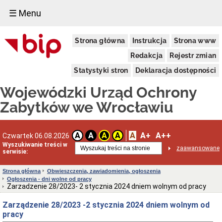
☰ Menu
Dostępność
Strona główna
Instrukcja
Strona www
Deklaracja
dostępności
Redakcja
Rejestr zmian
WUOZ
Statystyki stron
Deklaracja dostępności
Informacja
o
Wojewódzki Urząd Ochrony
realizowanym
projekcie
Zabytków we Wrocławiu
dofinansowanym
z
Funduszy
Europejskich
A
A+
A++
A
A
A
A
Czwartek 06.08.2026
Delegatury
Wyszukiwanie treści w
zaawansowane
serwisie:
Dane
adresowe
Strona główna
Obwieszczenia, zawiadomienia, ogłoszenia
Podstawy
Ogłoszenia - dni wolne od pracy
prawne
Zarzadzenie 28/2023- 2 stycznia 2024 dniem wolnym od pracy
działalności
Zarządzenie 28/2023 -2 stycznia 2024 dniem wolnym od
Osoby
i
pracy
kompetencje