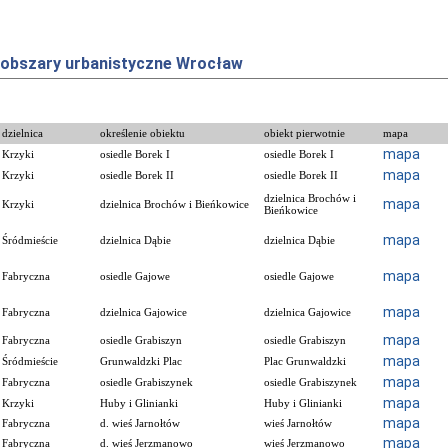
obszary urbanistyczne Wrocław
dzielnica
określenie obiektu
obiekt pierwotnie
mapa
mapa
Krzyki
osiedle Borek I
osiedle Borek I
mapa
Krzyki
osiedle Borek II
osiedle Borek II
dzielnica Brochów i
mapa
Krzyki
dzielnica Brochów i Bieńkowice
Bieńkowice
mapa
Śródmieście
dzielnica Dąbie
dzielnica Dąbie
mapa
Fabryczna
osiedle Gajowe
osiedle Gajowe
mapa
Fabryczna
dzielnica Gajowice
dzielnica Gajowice
mapa
Fabryczna
osiedle Grabiszyn
osiedle Grabiszyn
mapa
Śródmieście
Grunwaldzki Plac
Plac Grunwaldzki
mapa
Fabryczna
osiedle Grabiszynek
osiedle Grabiszynek
mapa
Krzyki
Huby i Glinianki
Huby i Glinianki
mapa
Fabryczna
d. wieś Jarnołtów
wieś Jarnołtów
mapa
Fabryczna
d. wieś Jerzmanowo
wieś Jerzmanowo