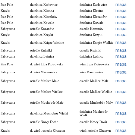
mapa
Psie Pole
dzielnica Karłowice
dzielnica Karłowice
mapa
Krzyki
dzielnica Klecina
dzielnica Klecina
mapa
Psie Pole
dzielnica Kleczków
dzielnica Kleczków
mapa
Psie Pole
dzielnica Kowale
dzielnica Kowale
mapa
Fabryczna
osiedle Kozanów
osiedle Kozanów
mapa
Krzyki
dzielnica Krzyki
dzielnica Krzyki
mapa
Krzyki
dzielnica Księże Wielkie
dzielnica Księże Wielkie
mapa
Fabryczna
osiedle Kuźniki
osiedle Kuźniki
mapa
Fabryczna
dzielnica Leśnica
dzielnica Leśnica
mapa
Psie Pole
d. wieś Lipa Piotrowska
wieś Lipa Piotrowska
mapa
Fabryczna
d. wieś Marszowice
wieś Marszowice
mapa
Fabryczna
osiedle Maślice Małe
osiedle Maślice Małe
mapa
Fabryczna
osiedle Maślice Wielkie
osiedle Maślice Wielkie
mapa
Fabryczna
osiedle Muchobór Mały
osiedle Muchobór Mały
dzielnica Muchobór
mapa
Fabryczna
dzielnica Muchobór Wielki
Wielki
mapa
Fabryczna
osiedle Nowy Dwór
osiedle Nowy Dwór
mapa
Krzyki
d. wieś i osiedle Ołtaszyn
wieś i osiedle Ołtaszyn