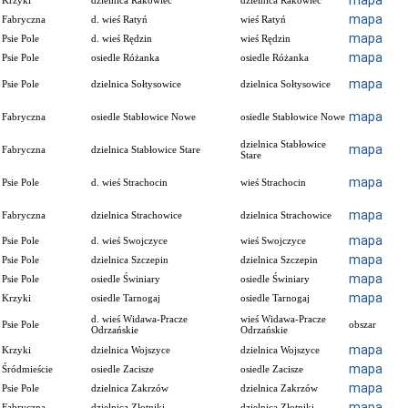
mapa
Krzyki
dzielnica Rakowiec
dzielnica Rakowiec
mapa
Fabryczna
d. wieś Ratyń
wieś Ratyń
mapa
Psie Pole
d. wieś Rędzin
wieś Rędzin
mapa
Psie Pole
osiedle Różanka
osiedle Różanka
mapa
Psie Pole
dzielnica Sołtysowice
dzielnica Sołtysowice
mapa
Fabryczna
osiedle Stabłowice Nowe
osiedle Stabłowice Nowe
dzielnica Stabłowice
mapa
Fabryczna
dzielnica Stabłowice Stare
Stare
mapa
Psie Pole
d. wieś Strachocin
wieś Strachocin
mapa
Fabryczna
dzielnica Strachowice
dzielnica Strachowice
mapa
Psie Pole
d. wieś Swojczyce
wieś Swojczyce
mapa
Psie Pole
dzielnica Szczepin
dzielnica Szczepin
mapa
Psie Pole
osiedle Świniary
osiedle Świniary
mapa
Krzyki
osiedle Tarnogaj
osiedle Tarnogaj
d. wieś Widawa-Pracze
wieś Widawa-Pracze
Psie Pole
obszar
Odrzańskie
Odrzańskie
mapa
Krzyki
dzielnica Wojszyce
dzielnica Wojszyce
mapa
Śródmieście
osiedle Zacisze
osiedle Zacisze
mapa
Psie Pole
dzielnica Zakrzów
dzielnica Zakrzów
mapa
Fabryczna
dzielnica Złotniki
dzielnica Złotniki