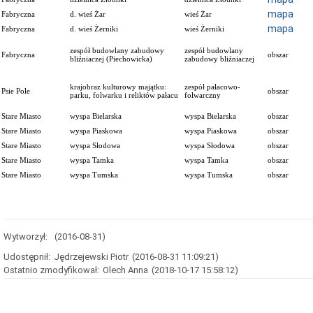
mapa
Fabryczna
d. wieś Żar
wieś Żar
mapa
Fabryczna
d. wieś Żerniki
wieś Żerniki
zespół budowlany zabudowy
zespół budowlany
Fabryczna
obszar
bliźniaczej (Piechowicka)
zabudowy bliźniaczej
krajobraz kulturowy majątku:
zespół pałacowo-
Psie Pole
obszar
parku, folwarku i reliktów pałacu
folwarczny
Stare Miasto
wyspa Bielarska
wyspa Bielarska
obszar
Stare Miasto
wyspa Piaskowa
wyspa Piaskowa
obszar
Stare Miasto
wyspa Słodowa
wyspa Słodowa
obszar
Stare Miasto
wyspa Tamka
wyspa Tamka
obszar
Stare Miasto
wyspa Tumska
wyspa Tumska
obszar
Wytworzył:
(2016-08-31)
Udostępnił:
Jędrzejewski Piotr
(2016-08-31 11:09:21)
Ostatnio zmodyfikował:
Olech Anna
(2018-10-17 15:58:12)