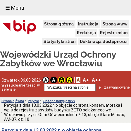
☰ Menu
Dostępność
Strona główna
Instrukcja
Strona www
Deklaracja
dostępności
Redakcja
Rejestr zmian
WUOZ
Statystyki stron
Deklaracja dostępności
Informacja
o
Wojewódzki Urząd Ochrony
realizowanym
projekcie
Zabytków we Wrocławiu
dofinansowanym
z
Funduszy
Europejskich
A
A+
A++
A
A
A
A
Czwartek 06.08.2026
Delegatury
Wyszukiwanie treści w
zaawansowane
serwisie:
Dane
adresowe
Strona główna
Petycje
Złożone petycje xxxx
Podstawy
Petycja z dnia 13.03.2022 r. o objęcie ochroną konserwatorska i
prawne
wpis do rejestru zabytków budynku ZETO położonego we
działalności
Wrocławiu przy ul. Ofiar Oświęcimskich 7-13, obręb Stare Miasto,
AM-37, dz. 10
Osoby
i
Petycja z dnia 13.03.2022 r. o objęcie ochroną
kompetencje