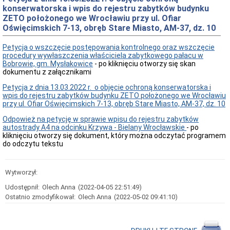
konserwatorska i wpis do rejestru zabytków budynku
Przedmiot
ZETO położonego we Wrocławiu przy ul. Ofiar
działania
i
Oświęcimskich 7-13, obręb Stare Miasto, AM-37, dz. 10
kompetencje
Petycja o wszczęcie postępowania kontrolnego oraz wszczęcie
Sprawozdawczość
procedury wywłaszczenia właściciela zabytkowego pałacu w
finansowa
Bobrowie, gm. Mysłakowice
- po kliknięciu otworzy się skan
Statystyki
dokumentu z załącznikami
Wojewódzka
Petycja z dnia 13.03.2022 r. o objęcie ochroną konserwatorska i
Rada
wpis do rejestru zabytków budynku ZETO położonego we Wrocławiu
Ochrony
przy ul. Ofiar Oświęcimskich 7-13, obręb Stare Miasto, AM-37, dz. 10
Zabytków
Poradnik
Odpowież na petycję w sprawie wpisu do rejestru zabytków
klienta
autostrady A4 na odcinku Krzywa - Bielany Wrocławskie
- po
kliknięciu otworzy się dokument, który można odczytać programem
Jak
do odczytu tekstu
załatwić
sprawę
Przyjmowanie
Wytworzył:
interesantów
Opłaty
Udostępnił:
Olech Anna
(2022-04-05 22:51:49)
skarbowe
Ostatnio zmodyfikował:
Olech Anna
(2022-05-02 09:41:10)
Szukam
legalnie
Obwieszczenia,