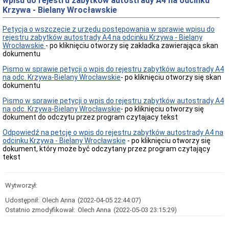
wpisu do rejestru zabytków autostrady A4 na odcinku
Krzywa - Bielany Wrocławskie
Przedmiot
działania
i
Petycja o wszczęcie z urzędu postępowania w sprawie wpisu do
kompetencje
rejestru zabytków autostrady A4 na odcinku Krzywa - Bielany
Wrocławskie
- po kliknięciu otworzy się zakładka zawierająca skan
Sprawozdawczość
dokumentu
finansowa
Statystyki
Pismo w sprawie petycji o wpis do rejestru zabytków autostrady A4
na odc. Krzywa-Bielany Wrocławskie
- po kliknięciu otworzy się skan
Wojewódzka
dokumentu
Rada
Ochrony
Pismo w sprawie petycji o wpis do rejestru zabytków autostrady A4
Zabytków
na odc. Krzywa-Bielany Wrocławskie
- po kliknięciu otworzy się
Poradnik
dokument do odczytu przez program czytajacy tekst
klienta
Odpowiedź na petcję o wpis do rejestru zabytków autostrady A4 na
Jak
odcinku Krzywa - Bielany Wrocławskie
- po kliknięciu otworzy się
załatwić
dokument, który może być odczytany przez program czytający
sprawę
tekst
Przyjmowanie
interesantów
Opłaty
Wytworzył:
skarbowe
Udostępnił:
Olech Anna
(2022-04-05 22:44:07)
Szukam
Ostatnio zmodyfikował:
Olech Anna
(2022-05-03 23:15:29)
legalnie
Obwieszczenia,