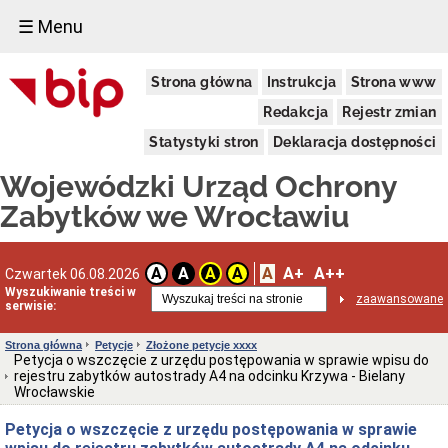
☰ Menu
Dostępność
Strona główna
Instrukcja
Strona www
Deklaracja
dostępności
Redakcja
Rejestr zmian
WUOZ
Statystyki stron
Deklaracja dostępności
Informacja
o
Wojewódzki Urząd Ochrony
realizowanym
projekcie
Zabytków we Wrocławiu
dofinansowanym
z
Funduszy
Europejskich
A
A+
A++
A
A
A
A
Czwartek 06.08.2026
Delegatury
Wyszukiwanie treści w
zaawansowane
serwisie:
Dane
adresowe
Strona główna
Petycje
Złożone petycje xxxx
Podstawy
Petycja o wszczęcie z urzędu postępowania w sprawie wpisu do
prawne
rejestru zabytków autostrady A4 na odcinku Krzywa - Bielany
działalności
Wrocławskie
Osoby
Petycja o wszczęcie z urzędu postępowania w sprawie
i
kompetencje