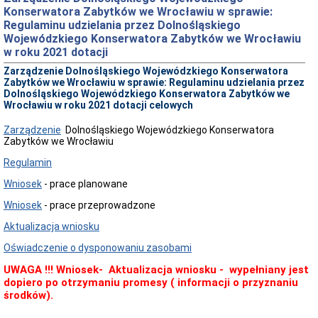
Konserwatora Zabytków we Wrocławiu w sprawie:
Przedmiot
Regulaminu udzielania przez Dolnośląskiego
działania
i
Wojewódzkiego Konserwatora Zabytków we Wrocławiu
kompetencje
w roku 2021 dotacji
Sprawozdawczość
Zarządzenie Dolnośląskiego Wojewódzkiego Konserwatora
finansowa
Zabytków we Wrocławiu w sprawie: Regulaminu udzielania przez
Dolnośląskiego Wojewódzkiego Konserwatora Zabytków we
Statystyki
Wrocławiu w roku 2021 dotacji celowych
Wojewódzka
Rada
Zarządzenie
Dolnośląskiego Wojewódzkiego Konserwatora
Ochrony
Zabytków we Wrocławiu
Zabytków
Poradnik
Regulamin
klienta
Wniosek
- prace planowane
Jak
załatwić
Wniosek
- prace przeprowadzone
sprawę
Aktualizacja wniosku
Przyjmowanie
interesantów
Oświadczenie o dysponowaniu zasobami
Opłaty
skarbowe
UWAGA !!! Wniosek- Aktualizacja wniosku - wypełniany jest
dopiero po otrzymaniu promesy ( informacji o przyznaniu
Szukam
środków).
legalnie
Obwieszczenia,