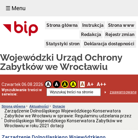
☰ Menu
Dostępność
Strona główna
Instrukcja
Strona www
Deklaracja
dostępności
Redakcja
Rejestr zmian
WUOZ
Statystyki stron
Deklaracja dostępności
Informacja
o
Wojewódzki Urząd Ochrony
realizowanym
projekcie
Zabytków we Wrocławiu
dofinansowanym
z
Funduszy
Europejskich
A
A+
A++
A
A
A
A
Czwartek 06.08.2026
Delegatury
Wyszukiwanie treści w
zaawansowane
serwisie:
Dane
adresowe
Strona główna
Aktualności
Dotacje
Podstawy
Zarządzenie Dolnośląskiego Wojewódzkiego Konserwatora
prawne
Zabytków we Wrocławiu w sprawie: Regulaminu udzielania przez
działalności
Dolnośląskiego Wojewódzkiego Konserwatora Zabytków we
Wrocławiu w roku 2021 dotacji
Osoby
i
Zarządzenie Dolnośląskiego Wojewódzkiego
kompetencje