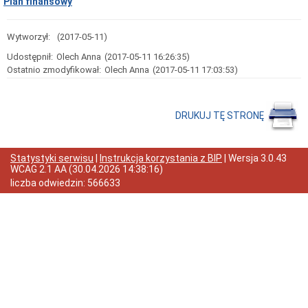
Plan finansowy
Przedmiot
działania
i
Wytworzył:
(2017-05-11)
kompetencje
Udostępnił:
Olech Anna
(2017-05-11 16:26:35)
Sprawozdawczość
Ostatnio zmodyfikował:
Olech Anna
(2017-05-11 17:03:53)
finansowa
Statystyki
Wojewódzka
DRUKUJ TĘ STRONĘ
Rada
Ochrony
Zabytków
Poradnik
Statystyki serwisu
|
Instrukcja korzystania z BIP
| Wersja
3.0.43
klienta
WCAG 2.1 AA
(
30.04.2026 14:38:16
)
Jak
liczba odwiedzin:
566633
załatwić
sprawę
Przyjmowanie
interesantów
Opłaty
skarbowe
Szukam
legalnie
Obwieszczenia,