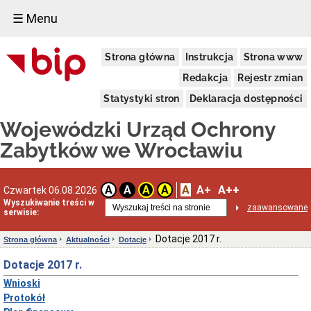
☰ Menu
Dostępność
Strona główna
Instrukcja
Strona www
Deklaracja
dostępności
Redakcja
Rejestr zmian
WUOZ
Statystyki stron
Deklaracja dostępności
Informacja
o
Wojewódzki Urząd Ochrony
realizowanym
projekcie
Zabytków we Wrocławiu
dofinansowanym
z
Funduszy
Europejskich
A
A+
A++
A
A
A
A
Czwartek 06.08.2026
Delegatury
Wyszukiwanie treści w
zaawansowane
serwisie:
Dane
adresowe
Dotacje 2017 r.
Strona główna
Aktualności
Dotacje
Podstawy
prawne
Dotacje 2017 r.
działalności
Wnioski
Osoby
i
Protokół
kompetencje