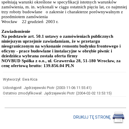
spełniają warunki określone w specyfikacji istotnych warunków
zawiadomienia,
zamówienia, m. in. wykonali w ciągu ostatnich pięciu lat, co najmniej
ogłoszenia
trzy roboty budowlane
o zakresie i charakterze porównywalnym z
Obwieszczenia
przedmiotem zamówienia
i
Wrocław
22 grudzień
2003 r.
zawiadomienia
-
Zawiadomienie
rejestr
Na podstawie art. 50.1 ustawy o zamówieniach publicznych
zabytków
niniejszym uprzejmie zawiadamiam, że w przetargu
Obwieszczenia
nieograniczonym na wykonanie remontu budynku frontowego i
-
oficyny - prace budowlane i instalacyjne w obrębie piwnic i
Wojewódzka
dziedzińca wybrana została oferta firmy
Ewidencja
NOVBUD Spółka z o.o., ul. Grawerska 28, 51-180 Wrocław, za
Zabytków
cenę ofertową brutto: 139.856.04 PLN
Zawiadomienia-
Wojewódzka
Ewidencja
Wytworzył:
Ewa Kica
Zabytków
Udostępnił:
Jędrzejewski Piotr
(2003-11-06 11:55:41)
Obwieszczenia-
Ostatnio zmodyfikował:
Jędrzejewski Piotr
(2004-02-02 13:53:15)
pozwolenia
na
prace
Obwieszczenia-
decyzje
DRUKUJ TĘ STRONĘ
o
warunkach