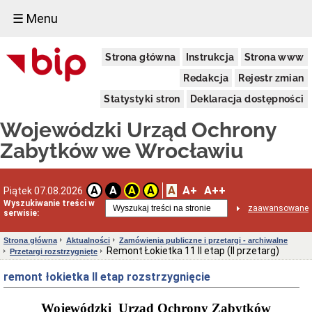
☰ Menu
Dostępność
Strona główna
Instrukcja
Strona www
Deklaracja
dostępności
Redakcja
Rejestr zmian
WUOZ
Statystyki stron
Deklaracja dostępności
Informacja
o
Wojewódzki Urząd Ochrony
realizowanym
projekcie
Zabytków we Wrocławiu
dofinansowanym
z
Funduszy
Europejskich
A
A+
A++
A
A
A
A
Piątek 07.08.2026
Delegatury
Wyszukiwanie treści w
zaawansowane
serwisie:
Dane
adresowe
Strona główna
Aktualności
Zamówienia publiczne i przetargi - archiwalne
Podstawy
Remont Łokietka 11 II etap (II przetarg)
Przetargi rozstrzygnięte
prawne
działalności
remont łokietka II etap rozstrzygnięcie
Osoby
i
Wojewódzki
Urząd Ochrony Zabytków
kompetencje