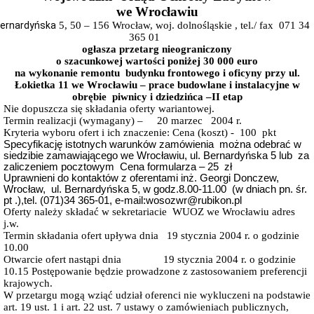
we Wrocławiu
Przedmiot
Bernardyńska
działania
5, 50 – 156 Wrocław, woj. dolnośląskie , tel./ fax
071 34
i
365 01
kompetencje
ogłasza przetarg nieograniczony
o szacunkowej wartości poniżej 30 000 euro
Sprawozdawczość
na wykonanie remontu
budynku frontowego i oficyny przy ul.
finansowa
Łokietka 11 we Wrocławiu – prace budowlane i instalacyjne w
Statystyki
obrębie
piwnicy i dziedzińca –II etap
Nie dopuszcza się składania oferty wariantowej.
Wojewódzka
Termin realizacji (wymagany) –
Rada
20 marzec
2004 r.
Ochrony
Kryteria wyboru ofert i ich znaczenie: Cena (koszt) -
100
pkt
Zabytków
Specyfikację istotnych warunków zamówienia
można odebrać w
siedzibie zamawiającego we Wrocławiu, ul. Bernardyńska 5 lub
za
Poradnik
zaliczeniem pocztowym
Cena formularza – 25
zł
klienta
Uprawnieni do kontaktów z oferentami
inż. Georgi Donczew
,
Jak
Wrocław,
ul. Bernardyńska 5, w godz.8.00-11.00
(w dniach pn. śr.
załatwić
pt .),tel. (071)34 365-01, e-mail:wosozwr@rubikon.pl
sprawę
Oferty należy składać w sekretariacie
WUOZ we Wrocławiu adres
j.w.
Przyjmowanie
Termin składania ofert upływa dnia
19 stycznia 2004 r. o godzinie
interesantów
10.00
Opłaty
Otwarcie ofert nastąpi dnia
19 stycznia 2004 r. o godzinie
skarbowe
10.15 Postępowanie będzie prowadzone z zastosowaniem preferencji
Szukam
krajowych.
legalnie
W przetargu mogą wziąć udział oferenci nie wykluczeni na podstawie
art. 19 ust. 1 i art. 22 ust. 7 ustawy o zamówieniach publicznych,
Obwieszczenia,