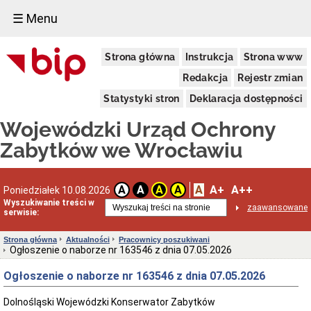
☰ Menu
Dostępność
Strona główna
Instrukcja
Strona www
Deklaracja
dostępności
Redakcja
Rejestr zmian
WUOZ
Statystyki stron
Deklaracja dostępności
Informacja
o
Wojewódzki Urząd Ochrony
realizowanym
projekcie
Zabytków we Wrocławiu
dofinansowanym
z
Funduszy
Europejskich
A
A+
A++
A
A
A
A
Poniedziałek 10.08.2026
Delegatury
Wyszukiwanie treści w
zaawansowane
serwisie:
Dane
adresowe
Strona główna
Aktualności
Pracownicy poszukiwani
Podstawy
Ogłoszenie o naborze nr 163546 z dnia 07.05.2026
prawne
działalności
Ogłoszenie o naborze nr 163546 z dnia 07.05.2026
Osoby
i
Dolnośląski Wojewódzki Konserwator Zabytków
kompetencje