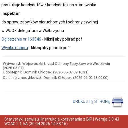
poszukuje kandydatów / kandydatek na stanowisko
Przedmiot
działania
Inspektor
i
kompetencje
do spraw: zabytków nieruchomych i ochrony cywilnej
Sprawozdawczość
w WUOZ delegatura w Wałbrzychu
finansowa
Statystyki
Ogłoszenie nr 163546
- kliknij aby pobrać pdf
Wojewódzka
Wyniku naboru
- kliknij aby pobrać pdf
Rada
Ochrony
Zabytków
Wytworzył:
Wojewódzki Urząd Ochrony Zabytków we Wrocławiu
Poradnik
(2026-05-07)
klienta
Udostępnił:
Dominik Chłopek
(2026-05-07 09:16:31)
Jak
Ostatnio zmodyfikował:
Dominik Chłopek
(2026-06-02 13:00:00)
załatwić
sprawę
Przyjmowanie
interesantów
DRUKUJ TĘ STRONĘ
Opłaty
skarbowe
Szukam
Statystyki serwisu
|
Instrukcja korzystania z BIP
| Wersja
3.0.43
legalnie
WCAG 2.1 AA
(
30.04.2026 14:38:16
)
Obwieszczenia,