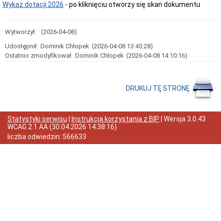
Wykaz dotacji 2026
- po kliknięciu otworzy się skan dokumentu
Przedmiot
działania
i
Wytworzył:
(2026-04-08)
kompetencje
Sprawozdawczość
Udostępnił:
Dominik Chłopek
(2026-04-08 13:45:28)
finansowa
Ostatnio zmodyfikował:
Dominik Chłopek
(2026-04-08 14:10:16)
Statystyki
Wojewódzka
Rada
DRUKUJ TĘ STRONĘ
Ochrony
Zabytków
Poradnik
Statystyki serwisu
|
Instrukcja korzystania z BIP
| Wersja
3.0.43
klienta
WCAG 2.1 AA
(
30.04.2026 14:38:16
)
Jak
liczba odwiedzin:
566633
załatwić
sprawę
Przyjmowanie
interesantów
Opłaty
skarbowe
Szukam
legalnie
Obwieszczenia,