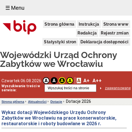
☰ Menu
Dostępność
Strona główna
Instrukcja
Strona www
Deklaracja
dostępności
Redakcja
Rejestr zmian
WUOZ
Statystyki stron
Deklaracja dostępności
Informacja
o
Wojewódzki Urząd Ochrony
realizowanym
projekcie
Zabytków we Wrocławiu
dofinansowanym
z
Funduszy
Europejskich
A
A+
A++
A
A
A
A
Czwartek 06.08.2026
Delegatury
Wyszukiwanie treści w
zaawansowane
serwisie:
Dane
adresowe
Dotacje 2026
Strona główna
Aktualności
Dotacje
Podstawy
prawne
Wykaz dotacji Wojewódzkiego Urzędu Ochrony
działalności
Zabytków we Wrocławiu na prace konserwatorskie,
Osoby
restauratorskie i roboty budowlane w 2026 r.
i
kompetencje