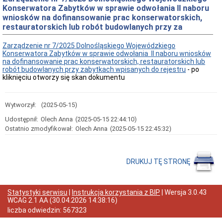
Konserwatora Zabytków w sprawie odwołania II naboru
Przedmiot
wniosków na dofinansowanie prac konserwatorskich,
działania
i
restauratorskich lub robót budowlanych przy za
kompetencje
Zarządzenie nr 7/2025 Dolnośląskiego Wojewódzkiego
Sprawozdawczość
Konserwatora Zabytków w sprawie odwołania II naboru wniosków
finansowa
na dofinansowanie prac konserwatorskich, restauratorskich lub
Statystyki
robót budowlanych przy zabytkach wpisanych do rejestru
- po
kliknięciu otworzy się skan dokumentu
Wojewódzka
Rada
Ochrony
Zabytków
Wytworzył:
(2025-05-15)
Poradnik
Udostępnił:
Olech Anna
(2025-05-15 22:44:10)
klienta
Ostatnio zmodyfikował:
Olech Anna
(2025-05-15 22:45:32)
Jak
załatwić
sprawę
Przyjmowanie
DRUKUJ TĘ STRONĘ
interesantów
Opłaty
skarbowe
Statystyki serwisu
|
Instrukcja korzystania z BIP
| Wersja
3.0.43
Szukam
WCAG 2.1 AA
(
30.04.2026 14:38:16
)
legalnie
liczba odwiedzin:
567323
Obwieszczenia,