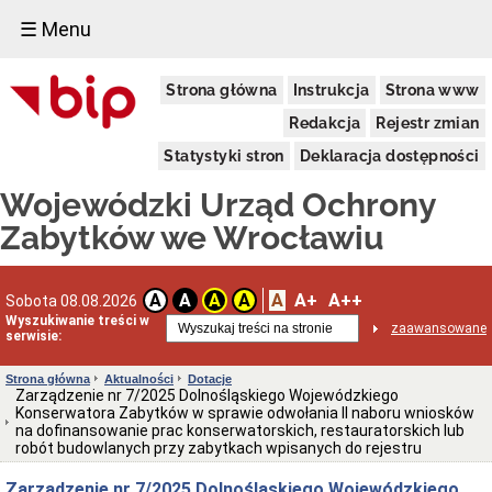
☰ Menu
Dostępność
Strona główna
Instrukcja
Strona www
Deklaracja
dostępności
Redakcja
Rejestr zmian
WUOZ
Statystyki stron
Deklaracja dostępności
Informacja
o
Wojewódzki Urząd Ochrony
realizowanym
projekcie
Zabytków we Wrocławiu
dofinansowanym
z
Funduszy
Europejskich
A
A+
A++
A
A
A
A
Sobota 08.08.2026
Delegatury
Wyszukiwanie treści w
zaawansowane
serwisie:
Dane
adresowe
Strona główna
Aktualności
Dotacje
Podstawy
Zarządzenie nr 7/2025 Dolnośląskiego Wojewódzkiego
prawne
Konserwatora Zabytków w sprawie odwołania II naboru wniosków
działalności
na dofinansowanie prac konserwatorskich, restauratorskich lub
robót budowlanych przy zabytkach wpisanych do rejestru
Osoby
i
Zarządzenie nr 7/2025 Dolnośląskiego Wojewódzkiego
kompetencje