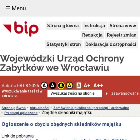
☰ Menu
Dostępność
Strona główna
Instrukcja
Strona www
Deklaracja
dostępności
Redakcja
Rejestr zmian
WUOZ
Statystyki stron
Deklaracja dostępności
Informacja
o
Wojewódzki Urząd Ochrony
realizowanym
projekcie
Zabytków we Wrocławiu
dofinansowanym
z
Funduszy
Europejskich
A
A+
A++
A
A
A
A
Sobota 08.08.2026
Delegatury
Wyszukiwanie treści w
zaawansowane
serwisie:
Dane
adresowe
Strona główna
Aktualności
Zamówienia publiczne i przetargi - archiwalne
Podstawy
Zbędne składniki majątku
Przetargi ogłoszone
prawne
działalności
Ogłoszenie o zbyciu zbędnych składników majątku
Osoby
i
Link do pobrania
kompetencje