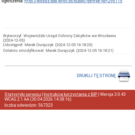
ogłoszenia:
http://wosoz.ibip.wroc.pl/public/getFile?id=295115
Przedmiot
działania
i
kompetencje
Sprawozdawczość
finansowa
Wytworzył:
Wojewódzki Urząd Ochrony Zabytków we Wrocławiu
Statystyki
(2024-12-05)
Udostępnił:
Marek Durajczyk
(2024-12-05 16:18:20)
Wojewódzka
Ostatnio zmodyfikował:
Marek Durajczyk
(2024-12-05 16:18:21)
Rada
Ochrony
Zabytków
Poradnik
klienta
DRUKUJ TĘ STRONĘ
Jak
załatwić
sprawę
Statystyki serwisu
|
Instrukcja korzystania z BIP
| Wersja
3.0.43
Przyjmowanie
WCAG 2.1 AA
(
30.04.2026 14:38:16
)
interesantów
liczba odwiedzin:
567323
Opłaty
skarbowe
Szukam
legalnie
Obwieszczenia,