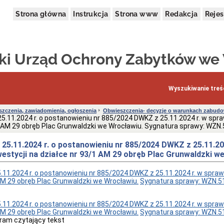
Strona główna
Instrukcja
Strona www
Redakcja
Rejes
i Urząd Ochrony Zabytków we
Wyszukiwanie treśc
zczenia, zawiadomienia, ogłoszenia
Obwieszczenia- decyzje o warunkach zabudow
5.11.2024 r. o postanowieniu nr 885/2024 DWKZ z 25.11.2024 r. w spra
1 AM 29 obręb Plac Grunwaldzki we Wrocławiu. Sygnatura sprawy: WZN
25.11.2024 r. o postanowieniu nr 885/2024 DWKZ z 25.11.20
westycji na działce nr 93/1 AM 29 obręb Plac Grunwaldzki 
11.2024 r. o postanowieniu nr 885/2024 DWKZ z 25.11.2024 r. w spraw
AM 29 obręb Plac Grunwaldzki we Wrocławiu.
Sygnatura sprawy: WZN.5
11.2024 r. o postanowieniu nr 885/2024 DWKZ z 25.11.2024 r. w spraw
AM 29 obręb Plac Grunwaldzki we Wrocławiu.
Sygnatura sprawy: WZN.5
ram czytający tekst