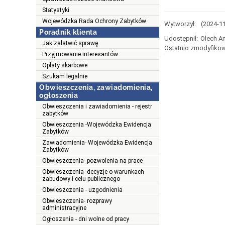
Statystyki
Wojewódzka Rada Ochrony Zabytków
Wytworzył:
(2024-1
Poradnik klienta
Udostępnił:
Olech A
Jak załatwić sprawę
Ostatnio zmodyfikow
Przyjmowanie interesantów
Opłaty skarbowe
Szukam legalnie
Obwieszczenia, zawiadomienia,
ogłoszenia
Obwieszczenia i zawiadomienia - rejestr
zabytków
Obwieszczenia -Wojewódzka Ewidencja
Zabytków
Zawiadomienia- Wojewódzka Ewidencja
Zabytków
Obwieszczenia- pozwolenia na prace
Obwieszczenia- decyzje o warunkach
zabudowy i celu publicznego
Obwieszczenia - uzgodnienia
Obwieszczenia- rozprawy
administracyjne
Ogłoszenia - dni wolne od pracy