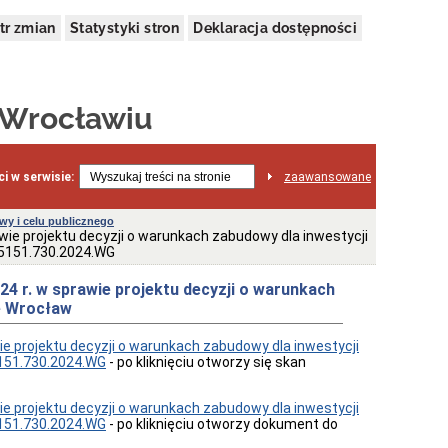
tr zmian
Statystyki stron
Deklaracja dostępności
 Wrocławiu
i w serwisie:
zaawansowane
y i celu publicznego
wie projektu decyzji o warunkach zabudowy dla inwestycji
.5151.730.2024.WG
24 r. w sprawie projektu decyzji o warunkach
we Wrocław
ie projektu decyzji o warunkach zabudowy dla inwestycji
151.730.2024.WG
- po kliknięciu otworzy się skan
ie projektu decyzji o warunkach zabudowy dla inwestycji
151.730.2024.WG
- po kliknięciu otworzy dokument do