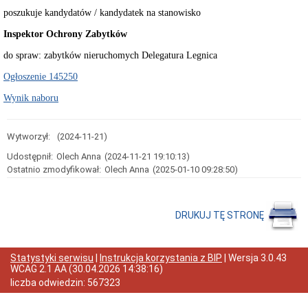
poszukuje kandydatów / kandydatek na stanowisko
Przedmiot
działania
Inspektor Ochrony Zabytków
i
kompetencje
do spraw: zabytków nieruchomych Delegatura Legnica
Sprawozdawczość
finansowa
Ogłoszenie 145250
Statystyki
Wynik naboru
Wojewódzka
Rada
Ochrony
Wytworzył:
(2024-11-21)
Zabytków
Poradnik
Udostępnił:
Olech Anna
(2024-11-21 19:10:13)
klienta
Ostatnio zmodyfikował:
Olech Anna
(2025-01-10 09:28:50)
Jak
załatwić
sprawę
DRUKUJ TĘ STRONĘ
Przyjmowanie
interesantów
Opłaty
Statystyki serwisu
|
Instrukcja korzystania z BIP
| Wersja
3.0.43
skarbowe
WCAG 2.1 AA
(
30.04.2026 14:38:16
)
Szukam
liczba odwiedzin:
567323
legalnie
Obwieszczenia,