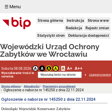
☰ Menu
Dostępność
Strona główna
Instrukcja
Strona www
Deklaracja
dostępności
Redakcja
Rejestr zmian
WUOZ
Statystyki stron
Deklaracja dostępności
Informacja
o
Wojewódzki Urząd Ochrony
realizowanym
projekcie
Zabytków we Wrocławiu
dofinansowanym
z
Funduszy
Europejskich
A
A+
A++
A
A
A
A
Sobota 08.08.2026
Delegatury
Wyszukiwanie treści w
zaawansowane
serwisie:
Dane
adresowe
Strona główna
Aktualności
Pracownicy poszukiwani
Podstawy
Ogłoszenie o naborze nr 145250 z dnia 22.11.2024
prawne
działalności
Ogłoszenie o naborze nr 145250 z dnia 22.11.2024
Osoby
i
Dolnośląski Wojewódzki Konserwator Zabytków
kompetencje