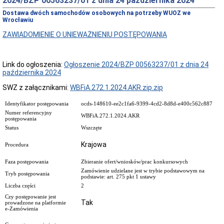
2024/BZP 00563237/01 z dnia 24 października 2024
Przedmiot
Dostawa dwóch samochodów osobowych na potrzeby WUOZ we
działania
Wrocławiu
i
kompetencje
ZAWIADOMIENIE O UNIEWAŻNIENIU POSTĘPOWANIA
Sprawozdawczość
finansowa
Link do ogłoszenia:
Ogłoszenie 2024/BZP 00563237/01 z dnia 24
Statystyki
października 2024
Wojewódzka
Rada
SWZ z załącznikami:
WBFiA.272.1.2024.AKR.zip.zip
Ochrony
Zabytków
Identyfikator postępowania
ocds-148610-ee2c1fa6-9399-4cd2-8d8d-e400c562c887
Poradnik
Numer referencyjny
WBFiA.272.1.2024.AKR
postępowania
klienta
Status
Wszczęte
Jak
załatwić
Krajowa
Procedura
sprawę
Przyjmowanie
Faza postępowania
Zbieranie ofert/wniosków/prac konkursowych
interesantów
Zamówienie udzielane jest w trybie podstawowym na
Tryb postępowania
podstawie: art. 275 pkt 1 ustawy
Opłaty
Liczba części
2
skarbowe
Czy postępowanie jest
Szukam
Tak
prowadzone na platformie
legalnie
e-Zamówienia
Obwieszczenia,