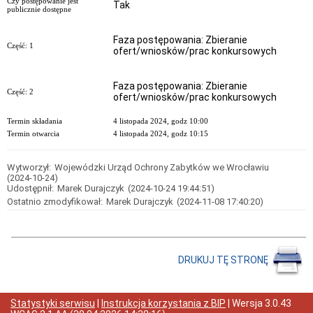
Czy postępowanie jest
Tak
zawiadomienia,
publicznie dostępne
ogłoszenia
Obwieszczenia
Faza postępowania: Zbieranie
i
Część: 1
ofert/wniosków/prac konkursowych
zawiadomienia
-
rejestr
Faza postępowania: Zbieranie
zabytków
Część: 2
ofert/wniosków/prac konkursowych
Obwieszczenia
-
Termin składania
4 listopada 2024, godz 10:00
Wojewódzka
Termin otwarcia
4 listopada 2024, godz 10:15
Ewidencja
Zabytków
Wytworzył:
Zawiadomienia-
Wojewódzki Urząd Ochrony Zabytków we Wrocławiu
(2024-10-24)
Wojewódzka
Udostępnił:
Marek Durajczyk
(2024-10-24 19:44:51)
Ewidencja
Zabytków
Ostatnio zmodyfikował:
Marek Durajczyk
(2024-11-08 17:40:20)
Obwieszczenia-
pozwolenia
na
prace
DRUKUJ TĘ STRONĘ
Obwieszczenia-
decyzje
o
warunkach
Statystyki serwisu
|
Instrukcja korzystania z BIP
| Wersja
3.0.43