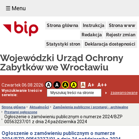
☰ Menu
Dostępność
Strona główna
Instrukcja
Strona www
Deklaracja
dostępności
Redakcja
Rejestr zmian
WUOZ
Statystyki stron
Deklaracja dostępności
Informacja
o
Wojewódzki Urząd Ochrony
realizowanym
projekcie
Zabytków we Wrocławiu
dofinansowanym
z
Funduszy
Europejskich
A
A+
A++
A
A
A
A
Czwartek 06.08.2026
Delegatury
Wyszukiwanie treści w
zaawansowane
serwisie:
Dane
adresowe
Strona główna
Aktualności
Zamówienia publiczne i przetargi - archiwalne
Podstawy
Przetargi ogłoszone
prawne
Ogłoszenie o zamówieniu publicznym o numerze 2024/BZP
działalności
00563237/01 z dnia 24 października 2024
Osoby
Ogłoszenie o zamówieniu publicznym o numerze
i
kompetencje