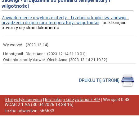
Jadwigi - urządzenia do pomiaru temperatury i
wilgotności
Przedmiot
działania
i
Zawiadomienie o wyborze oferty - Trzebnica kaplic św. Jadwigi -
kompetencje
urządzenia do pomiaru temperatury i wilgotności
- po kliknięciu
otworzy się skan dokumentu
Sprawozdawczość
finansowa
Statystyki
Wytworzył:
(2023-12-14)
Wojewódzka
Rada
Udostępnił:
Olech Anna
(2023-12-14 21:10:01)
Ochrony
Ostatnio zmodyfikował:
Olech Anna
(2023-12-14 21:10:32)
Zabytków
Poradnik
klienta
DRUKUJ TĘ STRONĘ
Jak
załatwić
sprawę
Statystyki serwisu
|
Instrukcja korzystania z BIP
| Wersja
3.0.43
Przyjmowanie
WCAG 2.1 AA
(
30.04.2026 14:38:16
)
interesantów
liczba odwiedzin:
566633
Opłaty
skarbowe
Szukam
legalnie
Obwieszczenia,