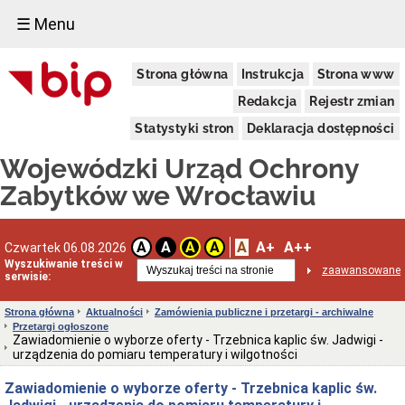
☰ Menu
Dostępność
Strona główna
Instrukcja
Strona www
Deklaracja
dostępności
Redakcja
Rejestr zmian
WUOZ
Statystyki stron
Deklaracja dostępności
Informacja
o
Wojewódzki Urząd Ochrony
realizowanym
projekcie
Zabytków we Wrocławiu
dofinansowanym
z
Funduszy
Europejskich
A
A+
A++
A
A
A
A
Czwartek 06.08.2026
Delegatury
Wyszukiwanie treści w
zaawansowane
serwisie:
Dane
adresowe
Strona główna
Aktualności
Zamówienia publiczne i przetargi - archiwalne
Podstawy
Przetargi ogłoszone
prawne
Zawiadomienie o wyborze oferty - Trzebnica kaplic św. Jadwigi -
działalności
urządzenia do pomiaru temperatury i wilgotności
Osoby
Zawiadomienie o wyborze oferty - Trzebnica kaplic św.
i
kompetencje