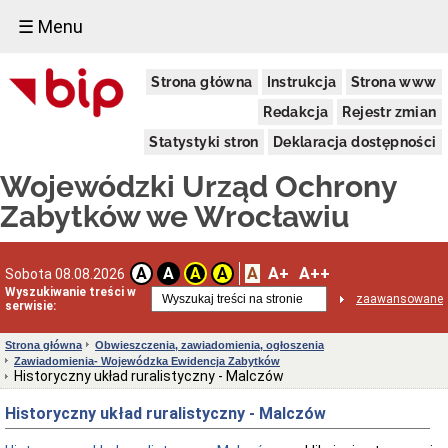
☰ Menu
Dostępność
Strona główna
Instrukcja
Strona www
Deklaracja
dostępności
Redakcja
Rejestr zmian
WUOZ
Statystyki stron
Deklaracja dostępności
Informacja
o
Wojewódzki Urząd Ochrony
realizowanym
projekcie
Zabytków we Wrocławiu
dofinansowanym
z
Funduszy
Europejskich
A
A+
A++
A
A
A
A
Sobota 08.08.2026
Delegatury
Wyszukiwanie treści w
zaawansowane
serwisie:
Dane
adresowe
Strona główna
Obwieszczenia, zawiadomienia, ogłoszenia
Podstawy
Zawiadomienia- Wojewódzka Ewidencja Zabytków
prawne
Historyczny układ ruralistyczny - Malczów
działalności
Historyczny układ ruralistyczny - Malczów
Osoby
i
kompetencje