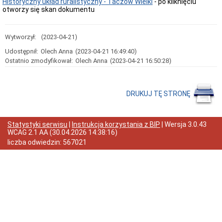
Historyczny układ ruralistyczny - Taczów Wielki
- po kliknięciu
otworzy się skan dokumentu
Przedmiot
działania
i
kompetencje
Wytworzył:
(2023-04-21)
Sprawozdawczość
Udostępnił:
Olech Anna
(2023-04-21 16:49:40)
finansowa
Ostatnio zmodyfikował:
Olech Anna
(2023-04-21 16:50:28)
Statystyki
Wojewódzka
Rada
Ochrony
DRUKUJ TĘ STRONĘ
Zabytków
Poradnik
klienta
Statystyki serwisu
|
Instrukcja korzystania z BIP
| Wersja
3.0.43
Jak
WCAG 2.1 AA
(
30.04.2026 14:38:16
)
załatwić
liczba odwiedzin:
567021
sprawę
Przyjmowanie
interesantów
Opłaty
skarbowe
Szukam
legalnie
Obwieszczenia,