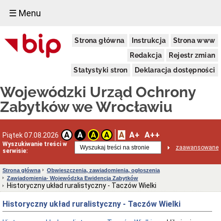
☰ Menu
Dostępność
Strona główna
Instrukcja
Strona www
Deklaracja
dostępności
Redakcja
Rejestr zmian
WUOZ
Statystyki stron
Deklaracja dostępności
Informacja
o
Wojewódzki Urząd Ochrony
realizowanym
projekcie
Zabytków we Wrocławiu
dofinansowanym
z
Funduszy
Europejskich
A
A+
A++
A
A
A
A
Piątek 07.08.2026
Delegatury
Wyszukiwanie treści w
zaawansowane
serwisie:
Dane
adresowe
Strona główna
Obwieszczenia, zawiadomienia, ogłoszenia
Podstawy
Zawiadomienia- Wojewódzka Ewidencja Zabytków
prawne
Historyczny układ ruralistyczny - Taczów Wielki
działalności
Historyczny układ ruralistyczny - Taczów Wielki
Osoby
i
kompetencje