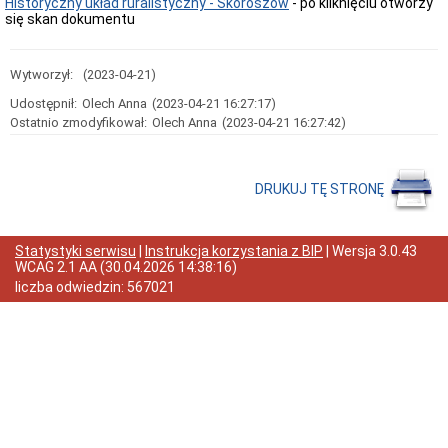
Historyczny układ ruralistyczny - Skoroszów
- po kliknięciu otworzy
się skan dokumentu
Przedmiot
działania
i
kompetencje
Wytworzył:
(2023-04-21)
Sprawozdawczość
Udostępnił:
Olech Anna
(2023-04-21 16:27:17)
finansowa
Ostatnio zmodyfikował:
Olech Anna
(2023-04-21 16:27:42)
Statystyki
Wojewódzka
Rada
Ochrony
DRUKUJ TĘ STRONĘ
Zabytków
Poradnik
klienta
Statystyki serwisu
|
Instrukcja korzystania z BIP
| Wersja
3.0.43
Jak
WCAG 2.1 AA
(
30.04.2026 14:38:16
)
załatwić
liczba odwiedzin:
567021
sprawę
Przyjmowanie
interesantów
Opłaty
skarbowe
Szukam
legalnie
Obwieszczenia,