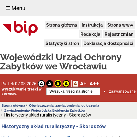
☰ Menu
Dostępność
Strona główna
Instrukcja
Strona www
Deklaracja
dostępności
Redakcja
Rejestr zmian
WUOZ
Statystyki stron
Deklaracja dostępności
Informacja
o
Wojewódzki Urząd Ochrony
realizowanym
projekcie
Zabytków we Wrocławiu
dofinansowanym
z
Funduszy
Europejskich
A
A+
A++
A
A
A
A
Piątek 07.08.2026
Delegatury
Wyszukiwanie treści w
zaawansowane
serwisie:
Dane
adresowe
Strona główna
Obwieszczenia, zawiadomienia, ogłoszenia
Podstawy
Zawiadomienia- Wojewódzka Ewidencja Zabytków
prawne
Historyczny układ ruralistyczny - Skoroszów
działalności
Historyczny układ ruralistyczny - Skoroszów
Osoby
i
kompetencje