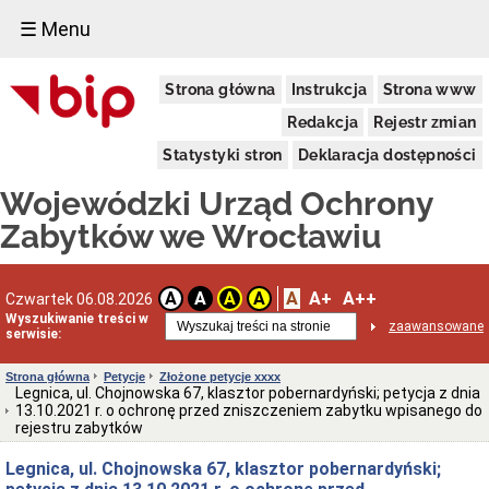
☰ Menu
Dostępność
Strona główna
Instrukcja
Strona www
Deklaracja
dostępności
Redakcja
Rejestr zmian
WUOZ
Statystyki stron
Deklaracja dostępności
Informacja
o
Wojewódzki Urząd Ochrony
realizowanym
projekcie
Zabytków we Wrocławiu
dofinansowanym
z
Funduszy
Europejskich
A
A+
A++
A
A
A
A
Czwartek 06.08.2026
Delegatury
Wyszukiwanie treści w
zaawansowane
serwisie:
Dane
adresowe
Strona główna
Petycje
Złożone petycje xxxx
Podstawy
Legnica, ul. Chojnowska 67, klasztor pobernardyński; petycja z dnia
prawne
13.10.2021 r. o ochronę przed zniszczeniem zabytku wpisanego do
działalności
rejestru zabytków
Osoby
Legnica, ul. Chojnowska 67, klasztor pobernardyński;
i
kompetencje