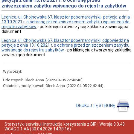
petycja z dnia 13.10.2021 r. o ochronę przed
zniszczeniem zabytku wpisanego do rejestru zabytków
Przedmiot
działania
i
Legnica, ul. Chojnowska 67, klasztor pobernardyński; petycja z dnia
kompetencje
13.10.2021 r. o ochronę przed zniszczeniem zabytku wpisanego do
rejestru zabytków
- po kliknięciu otworzy się zakładka zawierająca
Sprawozdawczość
dokument
finansowa
Statystyki
Legnica, ul. Chojnowska 67, klasztor pobernardyński; odpowiedź na
petycję z dnia 13.10.2021 r. o ochronę przed zniszczeniem zabytku
Wojewódzka
wpisanego do rejestru zabytków
- po kliknięciu
otworzy się zakładka
Rada
zawierająca dokument
Ochrony
Zabytków
Poradnik
Wytworzył:
klienta
Jak
Udostępnił:
Olech Anna
(2022-04-05 22:40:46)
załatwić
Ostatnio zmodyfikował:
Olech Anna
(2022-04-05 22:42:44)
sprawę
Przyjmowanie
interesantów
DRUKUJ TĘ STRONĘ
Opłaty
skarbowe
Szukam
Statystyki serwisu
|
Instrukcja korzystania z BIP
| Wersja
3.0.43
legalnie
WCAG 2.1 AA
(
30.04.2026 14:38:16
)
Obwieszczenia,