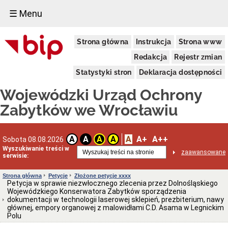
☰ Menu
Dostępność
Strona główna
Instrukcja
Strona www
Deklaracja
dostępności
Redakcja
Rejestr zmian
WUOZ
Statystyki stron
Deklaracja dostępności
Informacja
o
Wojewódzki Urząd Ochrony
realizowanym
projekcie
Zabytków we Wrocławiu
dofinansowanym
z
Funduszy
Europejskich
A
A+
A++
A
A
A
A
Sobota 08.08.2026
Delegatury
Wyszukiwanie treści w
zaawansowane
serwisie:
Dane
adresowe
Strona główna
Petycje
Złożone petycje xxxx
Podstawy
Petycja w sprawie niezwłocznego zlecenia przez Dolnośląskiego
prawne
Wojewódzkiego Konserwatora Zabytków sporządzenia
działalności
dokumentacji w technologii laserowej sklepień, prezbiterium, nawy
głównej, empory organowej z malowidłami C.D. Asama w Legnickim
Osoby
Polu
i
kompetencje