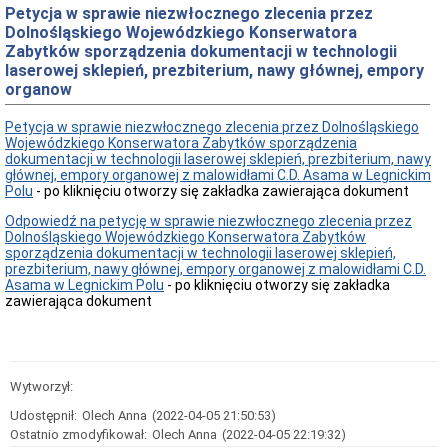
Petycja w sprawie niezwłocznego zlecenia przez
Przedmiot
Dolnośląskiego Wojewódzkiego Konserwatora
działania
Zabytków sporządzenia dokumentacji w technologii
i
kompetencje
laserowej sklepień, prezbiterium, nawy głównej, empory
organow
Sprawozdawczość
finansowa
Petycja w sprawie niezwłocznego zlecenia przez Dolnośląskiego
Statystyki
Wojewódzkiego Konserwatora Zabytków sporządzenia
Wojewódzka
dokumentacji w technologii laserowej sklepień, prezbiterium, nawy
Rada
głównej, empory organowej z malowidłami C.D. Asama w Legnickim
Ochrony
Polu
- po kliknięciu otworzy się zakładka zawierająca dokument
Zabytków
Odpowiedź na petycję w sprawie niezwłocznego zlecenia przez
Poradnik
Dolnośląskiego Wojewódzkiego Konserwatora Zabytków
klienta
sporządzenia dokumentacji w technologii laserowej sklepień,
Jak
prezbiterium, nawy głównej, empory organowej z malowidłami C.D.
załatwić
Asama w Legnickim Polu
- po kliknięciu otworzy się zakładka
sprawę
zawierająca dokument
Przyjmowanie
interesantów
Opłaty
skarbowe
Wytworzył:
Szukam
Udostępnił:
Olech Anna
(2022-04-05 21:50:53)
legalnie
Ostatnio zmodyfikował:
Olech Anna
(2022-04-05 22:19:32)
Obwieszczenia,