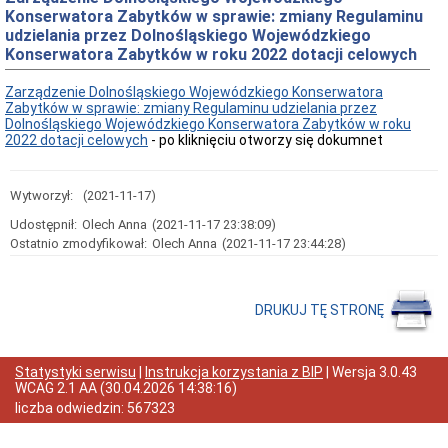
Konserwatora Zabytków w sprawie: zmiany Regulaminu
Przedmiot
udzielania przez Dolnośląskiego Wojewódzkiego
działania
i
Konserwatora Zabytków w roku 2022 dotacji celowych
kompetencje
Zarządzenie Dolnośląskiego Wojewódzkiego Konserwatora
Sprawozdawczość
Zabytków w sprawie: zmiany Regulaminu udzielania przez
finansowa
Dolnośląskiego Wojewódzkiego Konserwatora Zabytków w roku
Statystyki
2022 dotacji celowych
- po kliknięciu otworzy się dokumnet
Wojewódzka
Rada
Ochrony
Wytworzył:
(2021-11-17)
Zabytków
Udostępnił:
Olech Anna
(2021-11-17 23:38:09)
Poradnik
klienta
Ostatnio zmodyfikował:
Olech Anna
(2021-11-17 23:44:28)
Jak
załatwić
sprawę
DRUKUJ TĘ STRONĘ
Przyjmowanie
interesantów
Opłaty
Statystyki serwisu
|
Instrukcja korzystania z BIP
| Wersja
3.0.43
skarbowe
WCAG 2.1 AA
(
30.04.2026 14:38:16
)
Szukam
liczba odwiedzin:
567323
legalnie
Obwieszczenia,