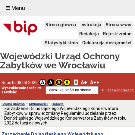
☰ Menu
Dostępność
Strona główna
Instrukcja
Strona www
Deklaracja
dostępności
Redakcja
Rejestr zmian
WUOZ
Statystyki stron
Deklaracja dostępności
Informacja
o
Wojewódzki Urząd Ochrony
realizowanym
projekcie
Zabytków we Wrocławiu
dofinansowanym
z
Funduszy
Europejskich
A
A+
A++
A
A
A
A
Sobota 08.08.2026
Delegatury
Wyszukiwanie treści w
zaawansowane
serwisie:
Dane
adresowe
Strona główna
Aktualności
Dotacje
Podstawy
Zarządzenie Dolnośląskiego Wojewódzkiego Konserwatora
prawne
Zabytków w sprawie: zmiany Regulaminu udzielania przez
działalności
Dolnośląskiego Wojewódzkiego Konserwatora Zabytków w roku
2022 dotacji celowych
Osoby
i
Zarządzenie Dolnośląskiego Wojewódzkiego
kompetencje