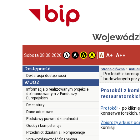
Wojewódzk
A
A+
A++
A
A
A
A
Sobota 08.08.2026
Dostępność
Strona główna
Aktual
Protokół z komisji
Deklaracja dostępności
budowlanych przy
WUOZ
Informacja o realizowanym projekcie
Protokół z komis
dofinansowanym z Funduszy
restauratorskic
Europejskich
Delegatury
Protokół
- po klikni
Dane adresowe
konserwatorskich, 
Podstawy prawne działalności
Zbiorczy arkusz oc
Osoby i kompetencje
komisji
Przedmiot działania i kompetencje
Sprawozdawczość finansowa