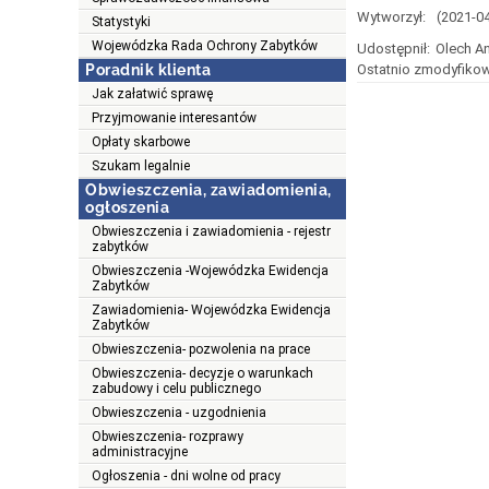
Wytworzył:
(2021-0
Statystyki
Wojewódzka Rada Ochrony Zabytków
Udostępnił:
Olech A
Poradnik klienta
Ostatnio zmodyfikow
Jak załatwić sprawę
Przyjmowanie interesantów
Opłaty skarbowe
Szukam legalnie
Obwieszczenia, zawiadomienia,
ogłoszenia
Obwieszczenia i zawiadomienia - rejestr
zabytków
Obwieszczenia -Wojewódzka Ewidencja
Zabytków
Zawiadomienia- Wojewódzka Ewidencja
Zabytków
Obwieszczenia- pozwolenia na prace
Obwieszczenia- decyzje o warunkach
zabudowy i celu publicznego
Obwieszczenia - uzgodnienia
Obwieszczenia- rozprawy
administracyjne
Ogłoszenia - dni wolne od pracy