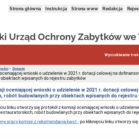
Strona główna
Instrukcja
Strona www
Redakcja
Rejes
i Urząd Ochrony Zabytków we
Wyszukiwanie treśc
ności
Dotacje
 oceniającej wnioski o udzielenie w 2021 r. dotacji celowej na dofinan
 obiektach wpisanych do rejestru zabytków
ji oceniającej wnioski o udzielenie w 2021 r. dotacji celow
h, robót budowlanych przy obiektach wpisanych do rejestru
ęciu linku otworzy się protokół z komisji oceniającej wnioski o udzielen
restauratorskich, robót budowlanych przy obiektach wpisanych do re
eny pracy komisji z rekomendacją kwot -
po kliknięciu linku otworzy s