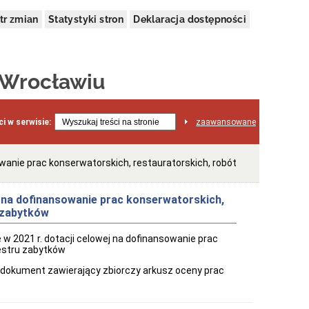
tr zmian
Statystyki stron
Deklaracja dostępności
 Wrocławiu
i w serwisie:
zaawansowane
sowanie prac konserwatorskich, restauratorskich, robót
ej na dofinansowanie prac konserwatorskich,
 zabytków
ie w 2021 r. dotacji celowej na dofinansowanie prac
jestru zabytków
ię dokument zawierający zbiorczy arkusz oceny prac