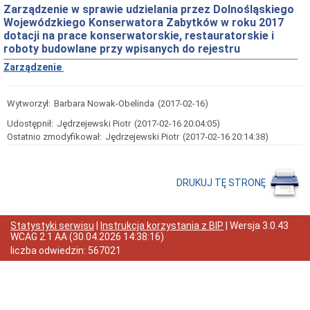
Zarządzenie w sprawie udzielania przez Dolnośląskiego
Przedmiot
Wojewódzkiego Konserwatora Zabytków w roku 2017
działania
dotacji na prace konserwatorskie, restauratorskie i
i
kompetencje
roboty budowlane przy wpisanych do rejestru
Sprawozdawczość
Zarządzenie
finansowa
Statystyki
Wytworzył:
Barbara Nowak-Obelinda
(2017-02-16)
Wojewódzka
Rada
Udostępnił:
Jędrzejewski Piotr
(2017-02-16 20:04:05)
Ochrony
Ostatnio zmodyfikował:
Jędrzejewski Piotr
(2017-02-16 20:14:38)
Zabytków
Poradnik
klienta
DRUKUJ TĘ STRONĘ
Jak
załatwić
sprawę
Przyjmowanie
Statystyki serwisu
|
Instrukcja korzystania z BIP
| Wersja
3.0.43
interesantów
WCAG 2.1 AA
(
30.04.2026 14:38:16
)
Opłaty
liczba odwiedzin:
567021
skarbowe
Szukam
legalnie
Obwieszczenia,