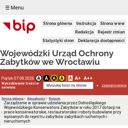
☰ Menu
Dostępność
Strona główna
Instrukcja
Strona www
Deklaracja
dostępności
Redakcja
Rejestr zmian
WUOZ
Statystyki stron
Deklaracja dostępności
Informacja
o
Wojewódzki Urząd Ochrony
realizowanym
projekcie
Zabytków we Wrocławiu
dofinansowanym
z
Funduszy
Europejskich
A
A+
A++
A
A
A
A
Piątek 07.08.2026
Delegatury
Wyszukiwanie treści w
zaawansowane
serwisie:
Dane
adresowe
Strona główna
Aktualności
Dotacje
Podstawy
Zarządzenie w sprawie udzielania przez Dolnośląskiego
prawne
Wojewódzkiego Konserwatora Zabytków w roku 2017 dotacji na
działalności
prace konserwatorskie, restauratorskie i roboty budowlane przy
wpisanych do rejestru zabytków zabytkach ruchomych i
Osoby
nieruchomych
i
kompetencje