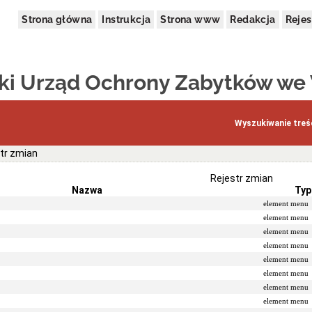
Strona główna
Instrukcja
Strona www
Redakcja
Rejes
i Urząd Ochrony Zabytków we
Wyszukiwanie treśc
tr zmian
Rejestr zmian
Nazwa
Typ
element menu
element menu
element menu
element menu
element menu
element menu
element menu
element menu