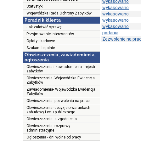
wykasowano
Statystyki
wykasowano
Wojewódzka Rada Ochrony Zabytków
wykasowano
Poradnik klienta
wykasowano
wykasowano
Jak załatwić sprawę
podania
Przyjmowanie interesantów
Zezwolenie na pra
Opłaty skarbowe
Szukam legalnie
Obwieszczenia, zawiadomienia,
ogłoszenia
Obwieszczenia i zawiadomienia - rejestr
zabytków
Obwieszczenia -Wojewódzka Ewidencja
Zabytków
Zawiadomienia- Wojewódzka Ewidencja
Zabytków
Obwieszczenia- pozwolenia na prace
Obwieszczenia- decyzje o warunkach
zabudowy i celu publicznego
Obwieszczenia - uzgodnienia
Obwieszczenia- rozprawy
administracyjne
Ogłoszenia - dni wolne od pracy