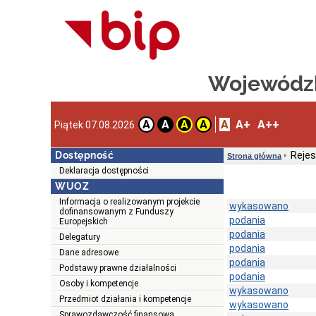
Wojewódzk
A
A+
A++
A
A
A
A
Piątek 07.08.2026
Dostępność
Rejes
Strona główna
Deklaracja dostępności
WUOZ
Informacja o realizowanym projekcie
wykasowano
dofinansowanym z Funduszy
podania
Europejskich
podania
Delegatury
podania
Dane adresowe
podania
Podstawy prawne działalności
podania
Osoby i kompetencje
wykasowano
Przedmiot działania i kompetencje
wykasowano
Sprawozdawczość finansowa