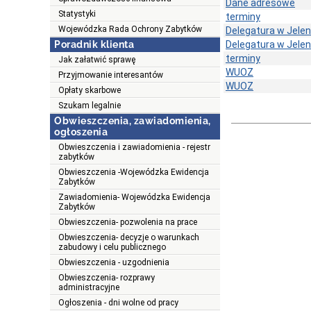
Dane adresowe
Statystyki
terminy
Wojewódzka Rada Ochrony Zabytków
Delegatura w Jelen
Poradnik klienta
Delegatura w Jelen
terminy
Jak załatwić sprawę
WUOZ
Przyjmowanie interesantów
WUOZ
Opłaty skarbowe
Szukam legalnie
Obwieszczenia, zawiadomienia,
ogłoszenia
Obwieszczenia i zawiadomienia - rejestr
zabytków
Obwieszczenia -Wojewódzka Ewidencja
Zabytków
Zawiadomienia- Wojewódzka Ewidencja
Zabytków
Obwieszczenia- pozwolenia na prace
Obwieszczenia- decyzje o warunkach
zabudowy i celu publicznego
Obwieszczenia - uzgodnienia
Obwieszczenia- rozprawy
administracyjne
Ogłoszenia - dni wolne od pracy