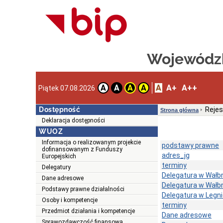
Wojewódzk
A
A+
A++
A
A
A
A
Piątek 07.08.2026
Dostępność
Rejes
Strona główna
Deklaracja dostępności
WUOZ
Informacja o realizowanym projekcie
podstawy prawne
dofinansowanym z Funduszy
adres_jg
Europejskich
terminy
Delegatury
Delegatura w Wałb
Dane adresowe
Delegatura w Wałb
Podstawy prawne działalności
Delegatura w Legn
Osoby i kompetencje
terminy
Przedmiot działania i kompetencje
Dane adresowe
Sprawozdawczość finansowa