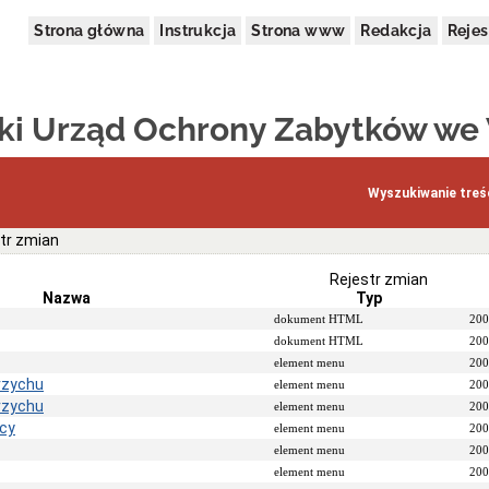
Strona główna
Instrukcja
Strona www
Redakcja
Rejes
i Urząd Ochrony Zabytków we
Wyszukiwanie treśc
tr zmian
Rejestr zmian
Nazwa
Typ
dokument HTML
200
dokument HTML
200
element menu
200
rzychu
element menu
200
rzychu
element menu
200
icy
element menu
200
element menu
200
element menu
200