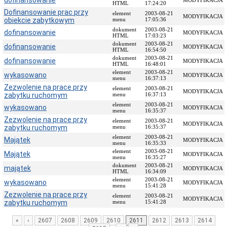
dofinansowanie
MODYFIKACJA
HTML
17:24:20
Przedmiot
Dofinansowanie prac przy
element
2003-08-21
MODYFIKACJA
działania
obiekcie zabytkowym
menu
17:05:36
i
dokument
2003-08-21
dofinansowanie
MODYFIKACJA
kompetencje
HTML
17:03:23
dokument
2003-08-21
dofinansowanie
Sprawozdawczość
MODYFIKACJA
HTML
16:54:50
finansowa
dokument
2003-08-21
dofinansowanie
MODYFIKACJA
HTML
16:48:01
Statystyki
element
2003-08-21
wykasowano
MODYFIKACJA
Wojewódzka
menu
16:37:13
Zezwolenie na prace przy
Rada
element
2003-08-21
MODYFIKACJA
zabytku ruchomym
Ochrony
menu
16:37:13
Zabytków
element
2003-08-21
wykasowano
MODYFIKACJA
menu
16:35:37
Poradnik
Zezwolenie na prace przy
element
2003-08-21
klienta
MODYFIKACJA
zabytku ruchomym
menu
16:35:37
Jak
element
2003-08-21
Majątek
MODYFIKACJA
załatwić
menu
16:35:33
sprawę
element
2003-08-21
Majątek
MODYFIKACJA
menu
16:35:27
Przyjmowanie
dokument
2003-08-21
majątek
MODYFIKACJA
interesantów
HTML
16:34:09
element
2003-08-21
wykasowano
Opłaty
MODYFIKACJA
menu
15:41:28
skarbowe
Zezwolenie na prace przy
element
2003-08-21
MODYFIKACJA
zabytku ruchomym
menu
15:41:28
Szukam
legalnie
«
‹
2607
2608
2609
2610
2611
2612
2613
2614
Obwieszczenia,