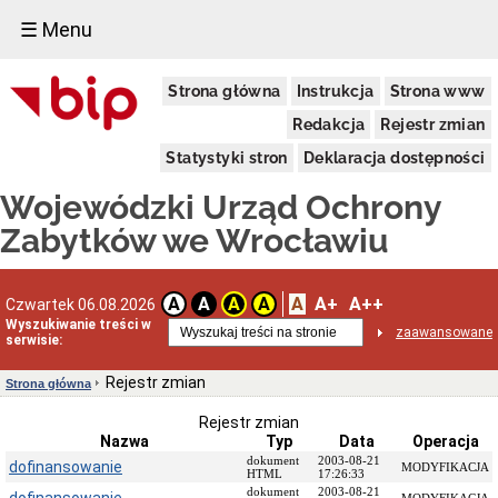
☰ Menu
Dostępność
Strona główna
Instrukcja
Strona www
Deklaracja
dostępności
Redakcja
Rejestr zmian
WUOZ
Statystyki stron
Deklaracja dostępności
Informacja
o
Wojewódzki Urząd Ochrony
realizowanym
projekcie
Zabytków we Wrocławiu
dofinansowanym
z
Funduszy
Europejskich
A
A+
A++
A
A
A
A
Czwartek 06.08.2026
Delegatury
Wyszukiwanie treści w
zaawansowane
serwisie:
Dane
adresowe
Rejestr zmian
Strona główna
Podstawy
prawne
Rejestr zmian
działalności
Nazwa
Typ
Data
Operacja
Osoby
dokument
2003-08-21
dofinansowanie
MODYFIKACJA
i
HTML
17:26:33
kompetencje
dokument
2003-08-21