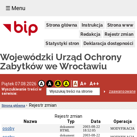
☰ Menu
Dostępność
Strona główna
Instrukcja
Strona www
Deklaracja
dostępności
Redakcja
Rejestr zmian
WUOZ
Statystyki stron
Deklaracja dostępności
Informacja
o
Wojewódzki Urząd Ochrony
realizowanym
projekcie
Zabytków we Wrocławiu
dofinansowanym
z
Funduszy
Europejskich
A
A+
A++
A
A
A
A
Piątek 07.08.2026
Delegatury
Wyszukiwanie treści w
zaawansowane
serwisie:
Dane
adresowe
Rejestr zmian
Strona główna
Podstawy
prawne
Rejestr zmian
działalności
Nazwa
Typ
Data
Operacja
Osoby
dokument
2003-08-22
osoby
MODYFIKACJA
i
HTML
18:52:05
kompetencje
dokument
2003-08-22