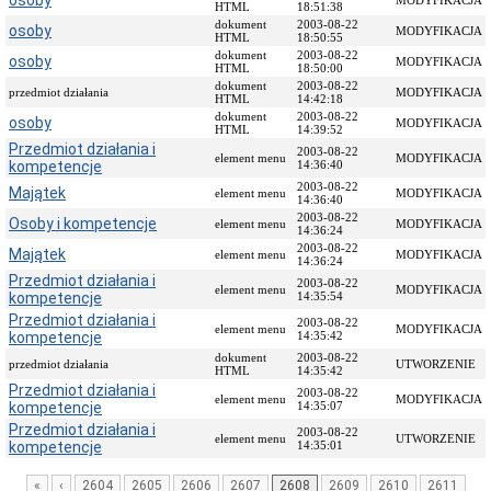
osoby
MODYFIKACJA
HTML
18:51:38
Przedmiot
dokument
2003-08-22
osoby
MODYFIKACJA
działania
HTML
18:50:55
i
dokument
2003-08-22
osoby
MODYFIKACJA
HTML
18:50:00
kompetencje
dokument
2003-08-22
przedmiot działania
MODYFIKACJA
Sprawozdawczość
HTML
14:42:18
finansowa
dokument
2003-08-22
osoby
MODYFIKACJA
HTML
14:39:52
Statystyki
Przedmiot działania i
2003-08-22
element menu
MODYFIKACJA
kompetencje
14:36:40
Wojewódzka
Rada
2003-08-22
Majątek
element menu
MODYFIKACJA
14:36:40
Ochrony
2003-08-22
Osoby i kompetencje
Zabytków
element menu
MODYFIKACJA
14:36:24
Poradnik
2003-08-22
Majątek
element menu
MODYFIKACJA
14:36:24
klienta
Przedmiot działania i
2003-08-22
Jak
element menu
MODYFIKACJA
kompetencje
14:35:54
załatwić
Przedmiot działania i
2003-08-22
sprawę
element menu
MODYFIKACJA
kompetencje
14:35:42
Przyjmowanie
dokument
2003-08-22
przedmiot działania
UTWORZENIE
interesantów
HTML
14:35:42
Przedmiot działania i
2003-08-22
Opłaty
element menu
MODYFIKACJA
kompetencje
14:35:07
skarbowe
Przedmiot działania i
2003-08-22
Szukam
element menu
UTWORZENIE
kompetencje
14:35:01
legalnie
Obwieszczenia,
«
‹
2604
2605
2606
2607
2608
2609
2610
2611