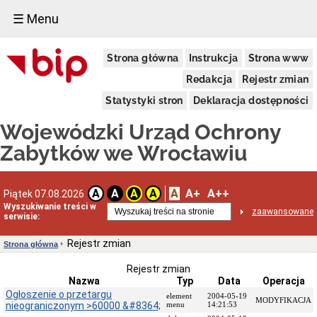
☰ Menu
Dostępność
Strona główna
Instrukcja
Strona www
Deklaracja
dostępności
Redakcja
Rejestr zmian
WUOZ
Statystyki stron
Deklaracja dostępności
Informacja
o
Wojewódzki Urząd Ochrony
realizowanym
projekcie
Zabytków we Wrocławiu
dofinansowanym
z
Funduszy
Europejskich
A
A+
A++
A
A
A
A
Piątek 07.08.2026
Delegatury
Wyszukiwanie treści w
zaawansowane
serwisie:
Dane
adresowe
Rejestr zmian
Strona główna
Podstawy
prawne
Rejestr zmian
działalności
Nazwa
Typ
Data
Operacja
Osoby
Ogłoszenie o przetargu
element
2004-05-19
MODYFIKACJA
i
nieograniczonym >60000 &#8364;
menu
14:21:53
kompetencje