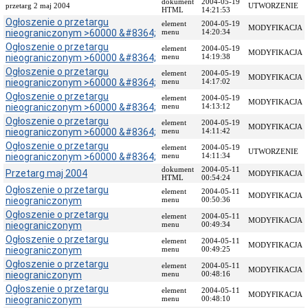
dokument
2004-05-19
przetarg 2 maj 2004
UTWORZENIE
HTML
14:21:53
Przedmiot
Ogłoszenie o przetargu
działania
element
2004-05-19
MODYFIKACJA
nieograniczonym >60000 &#8364;
menu
14:20:34
i
Ogłoszenie o przetargu
kompetencje
element
2004-05-19
MODYFIKACJA
nieograniczonym >60000 &#8364;
menu
14:19:38
Sprawozdawczość
Ogłoszenie o przetargu
finansowa
element
2004-05-19
MODYFIKACJA
nieograniczonym >60000 &#8364;
menu
14:17:02
Statystyki
Ogłoszenie o przetargu
element
2004-05-19
MODYFIKACJA
nieograniczonym >60000 &#8364;
Wojewódzka
menu
14:13:12
Rada
Ogłoszenie o przetargu
element
2004-05-19
MODYFIKACJA
Ochrony
nieograniczonym >60000 &#8364;
menu
14:11:42
Zabytków
Ogłoszenie o przetargu
element
2004-05-19
UTWORZENIE
Poradnik
nieograniczonym >60000 &#8364;
menu
14:11:34
klienta
dokument
2004-05-11
Przetarg maj 2004
MODYFIKACJA
HTML
00:54:24
Jak
Ogłoszenie o przetargu
element
2004-05-11
załatwić
MODYFIKACJA
nieograniczonym
menu
00:50:36
sprawę
Ogłoszenie o przetargu
element
2004-05-11
Przyjmowanie
MODYFIKACJA
nieograniczonym
menu
00:49:34
interesantów
Ogłoszenie o przetargu
element
2004-05-11
MODYFIKACJA
Opłaty
nieograniczonym
menu
00:49:25
skarbowe
Ogłoszenie o przetargu
element
2004-05-11
MODYFIKACJA
nieograniczonym
menu
00:48:16
Szukam
legalnie
Ogłoszenie o przetargu
element
2004-05-11
MODYFIKACJA
nieograniczonym
menu
00:48:10
Obwieszczenia,