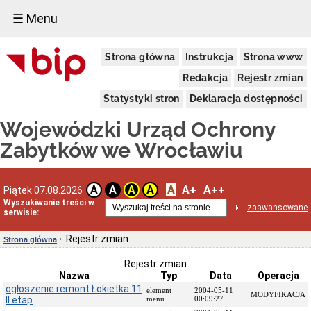
☰ Menu
Dostępność
Strona główna
Instrukcja
Strona www
Deklaracja
dostępności
Redakcja
Rejestr zmian
WUOZ
Statystyki stron
Deklaracja dostępności
Informacja
o
Wojewódzki Urząd Ochrony
realizowanym
projekcie
Zabytków we Wrocławiu
dofinansowanym
z
Funduszy
Europejskich
A
A+
A++
A
A
A
A
Piątek 07.08.2026
Delegatury
Wyszukiwanie treści w
zaawansowane
serwisie:
Dane
adresowe
Rejestr zmian
Strona główna
Podstawy
prawne
Rejestr zmian
działalności
Nazwa
Typ
Data
Operacja
Osoby
ogłoszenie remont Łokietka 11
element
2004-05-11
MODYFIKACJA
i
II etap
menu
00:09:27
kompetencje