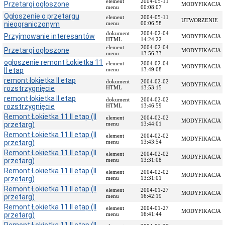
element
2004-05-11
Przetargi ogłoszone
MODYFIKACJA
menu
00:08:07
Przedmiot
Ogłoszenie o przetargu
działania
element
2004-05-11
UTWORZENIE
nieograniczonym
menu
00:06:58
i
kompetencje
dokument
2004-02-04
Przyjmowanie interesantów
MODYFIKACJA
HTML
14:24:22
Sprawozdawczość
element
2004-02-04
Przetargi ogłoszone
MODYFIKACJA
finansowa
menu
13:56:33
ogłoszenie remont Łokietka 11
element
2004-02-04
Statystyki
MODYFIKACJA
II etap
menu
13:49:08
Wojewódzka
remont łokietka II etap
dokument
2004-02-02
MODYFIKACJA
Rada
rozstrzygnięcie
HTML
13:53:15
Ochrony
remont łokietka II etap
dokument
2004-02-02
Zabytków
MODYFIKACJA
rozstrzygnięcie
HTML
13:46:59
Poradnik
Remont Łokietka 11 II etap (II
element
2004-02-02
MODYFIKACJA
klienta
przetarg)
menu
13:44:01
Jak
Remont Łokietka 11 II etap (II
element
2004-02-02
MODYFIKACJA
załatwić
przetarg)
menu
13:43:54
sprawę
Remont Łokietka 11 II etap (II
element
2004-02-02
MODYFIKACJA
przetarg)
menu
13:31:08
Przyjmowanie
interesantów
Remont Łokietka 11 II etap (II
element
2004-02-02
MODYFIKACJA
przetarg)
menu
13:31:01
Opłaty
Remont Łokietka 11 II etap (II
skarbowe
element
2004-01-27
MODYFIKACJA
przetarg)
menu
16:42:19
Szukam
Remont Łokietka 11 II etap (II
element
2004-01-27
legalnie
MODYFIKACJA
przetarg)
menu
16:41:44
Obwieszczenia,