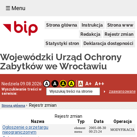
☰ Menu
Dostępność
Strona główna
Instrukcja
Strona www
Deklaracja
dostępności
Redakcja
Rejestr zmian
WUOZ
Statystyki stron
Deklaracja dostępności
Informacja
o
Wojewódzki Urząd Ochrony
realizowanym
projekcie
Zabytków we Wrocławiu
dofinansowanym
z
Funduszy
Europejskich
A
A+
A++
A
A
A
A
Niedziela 09.08.2026
Delegatury
Wyszukiwanie treści w
zaawansowane
serwisie:
Dane
adresowe
Rejestr zmian
Strona główna
Podstawy
prawne
Rejestr zmian
działalności
Nazwa
Typ
Data
Operacja
Osoby
Ogłoszenie o przetargu
element
2005-08-30
MODYFIKACJA
i
nieograniczonym
menu
00:25:24
kompetencje