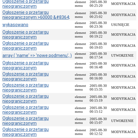
Ogłoszenie o przetargu
element
2005-08-30
MODYFIKACJA
nieograniczonym
Przedmiot
menu
00:25:20
działania
Ogłoszenie o przetargu
element
2005-08-30
MODYFIKACJA
i
nieograniczonym >60000 &#8364;
menu
00:25:02
kompetencje
element
2005-08-30
wykasowano
USUNIĘCIE
menu
00:23:36
Sprawozdawczość
Ogłoszenie o przetargu
finansowa
element
2005-08-30
MODYFIKACJA
nieograniczonym
menu
00:19:22
Statystyki
Ogłoszenie o przetargu
element
2005-08-30
MODYFIKACJA
nieograniczonym
Wojewódzka
menu
00:19:03
Rada
element
2005-08-30
array ( 'name' => 'nowe podmenu', )
UTWORZENIE
Ochrony
menu
00:17:54
Ogłoszenie o przetargu
Zabytków
element
2005-08-30
MODYFIKACJA
nieograniczonym
menu
00:16:48
Poradnik
Ogłoszenie o przetargu
klienta
element
2005-08-30
MODYFIKACJA
nieograniczonym
menu
00:16:00
Jak
Ogłoszenie o przetargu
element
2005-08-30
załatwić
MODYFIKACJA
nieograniczonym
menu
00:15:35
sprawę
Ogłoszenie o przetargu
element
2005-08-30
Przyjmowanie
MODYFIKACJA
nieograniczonym
menu
00:15:19
interesantów
Ogłoszenie o przetargu
element
2005-08-30
MODYFIKACJA
Opłaty
nieograniczonym
menu
00:15:12
skarbowe
Ogłoszenie o przetargu
element
2005-08-30
UTWORZENIE
nieograniczonym
menu
00:15:07
Szukam
legalnie
Ogłoszenie o przetargu
element
2005-08-30
MODYFIKACJA
nieograniczonym
menu
00:12:52
Obwieszczenia,