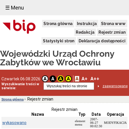
☰ Menu
Dostępność
Strona główna
Instrukcja
Strona www
Deklaracja
dostępności
Redakcja
Rejestr zmian
WUOZ
Statystyki stron
Deklaracja dostępności
Informacja
o
Wojewódzki Urząd Ochrony
realizowanym
projekcie
Zabytków we Wrocławiu
dofinansowanym
z
Funduszy
Europejskich
A
A+
A++
A
A
A
A
Czwartek 06.08.2026
Delegatury
Wyszukiwanie treści w
zaawansowane
serwisie:
Dane
adresowe
Rejestr zmian
Strona główna
Podstawy
prawne
Rejestr zmian
działalności
Nazwa
Typ
Data
Operacja
Osoby
2007-
element
wykasowano
i
06-27
MODYFIKACJA
menu
00:02:30
kompetencje