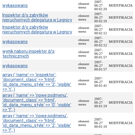
2007-
element
wykasowano
Przedmiot
06-27
MODYFIKACJA
menu
00:02:20
działania
2007-
Inspektor d/s zabytków
i
element
06-27
MODYFIKACJA
nieruchomych delegatura w Legnicy
menu
kompetencje
00:02:19
2007-
Inspektor d/s zabytków
Sprawozdawczość
element
06-27
MODYFIKACJA
nieruchomych delegatura w Legnicy
menu
finansowa
00:02:12
2007-
Statystyki
element
wykasowano
06-27
MODYFIKACJA
menu
00:02:12
Wojewódzka
2007-
wynik naboru inspektor d/s
Rada
element
06-27
MODYFIKACJA
technicznych
menu
Ochrony
00:01:57
Zabytków
2007-
element
wykasowano
06-27
MODYFIKACJA
menu
Poradnik
00:01:57
klienta
array ( 'name' => 'inspektor',
2007-
'document_class' => 'html',
Jak
element
06-27
MODYFIKACJA
'id_data_menu_style' => '2', 'visible'
menu
załatwić
00:01:41
=> 't', )
sprawę
array ( 'name' => 'nowe podmenu',
Przyjmowanie
2007-
'document_class' => 'html',
element
interesantów
06-27
MODYFIKACJA
'id_data_menu_style' => '0', 'visible'
menu
00:01:19
Opłaty
=> 'f', )
skarbowe
array ( 'name' => 'nowe podmenu',
2007-
'document_class' => 'html',
Szukam
element
06-27
MODYFIKACJA
'id_data_menu_style' => '2', 'visible'
menu
legalnie
00:01:19
=> 'f', )
Obwieszczenia,