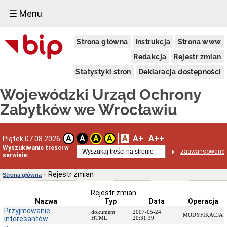
☰ Menu
Dostępność
Strona główna
Instrukcja
Strona www
Deklaracja
dostępności
Redakcja
Rejestr zmian
WUOZ
Statystyki stron
Deklaracja dostępności
Informacja
o
Wojewódzki Urząd Ochrony
realizowanym
projekcie
Zabytków we Wrocławiu
dofinansowanym
z
Funduszy
Europejskich
A
A+
A++
A
A
A
A
Piątek 07.08.2026
Delegatury
Wyszukiwanie treści w
zaawansowane
serwisie:
Dane
adresowe
Rejestr zmian
Strona główna
Podstawy
prawne
Rejestr zmian
działalności
Nazwa
Typ
Data
Operacja
Osoby
Przyjmowanie
dokument
2007-05-24
MODYFIKACJA
i
interesantów
HTML
20:31:39
kompetencje